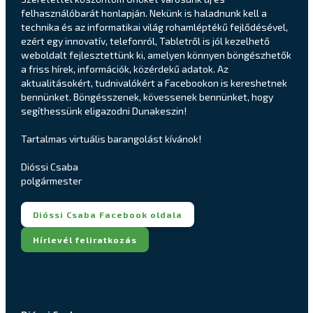
felhasználóbarát honlapján. Nekünk is haladnunk kell a
technika és az informatikai világ rohamléptékű fejlődésével,
ezért egy innovatív, telefonról, Tabletről is jól kezelhető
weboldalt fejlesztettünk ki, amelyen könnyen böngészhetők
a friss hírek, információk, közérdekű adatok. Az
aktualitásokért, tudnivalókért a Facebookon is kereshetnek
bennünket. Böngésszenek, kövessenek bennünket, hogy
segíthessünk eligazodni Dunakeszin!
Tartalmas virtuális barangolást kívánok!
Dióssi Csaba
polgármester
Dióssi Csaba Facebook oldala
Hírlevél feliratkozás