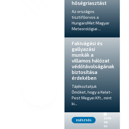
hőségriasztást
Az országos
tisztifőorvos a
HungaroMet Magyar
2026-
Meteorológiai ...
KÖZBIZTONSÁG
08-
04
Fakivágási és
gallyazási
munkák a
villamos hálózat
védőtávolságának
biztosítása
érdekében
Tájékoztatjuk
Ömöket, hogy a Kelet-
Pest Megyei Kft., mint
ki...
2026-
EGÉSZSÉG
08-
03