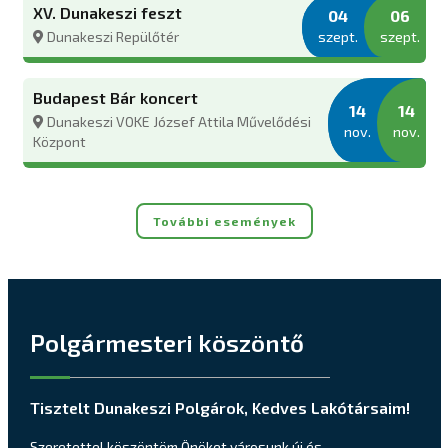
XV. Dunakeszi feszt
04
06
szept.
szept.
Dunakeszi Repülőtér
Budapest Bár koncert
14
14
Dunakeszi VOKE József Attila Művelődési
nov.
nov.
Központ
További események
Polgármesteri köszöntő
Tisztelt Dunakeszi Polgárok, Kedves Lakótársaim!
Szeretettel köszöntöm Önöket városunk új és