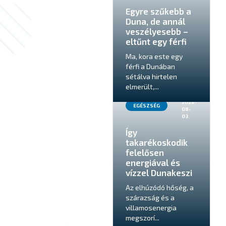
Egyre szűkebb a
Duna, de annál
veszélyesebb –
eltűnt egy férfi
Ma, kora este egy
férfi a Dunában
sétálva hirtelen
elmerült,...
2026-
EGÉSZSÉG
08-
03
Így
takarékoskodik
felelősen
energiával és
vízzel Dunakeszi
Az elhúzódó hőség, a
szárazság és a
villamosenergia
megszorí...