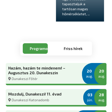
tapasztaljuk a
tartósan magas
hőmérsékletet, ...
Programok
Friss hírek
Hazám, hazám te mindenem! –
20
20
Augusztus 20. Dunakeszin
aug.
aug.
Dunakeszi Főtér
Mozdulj, Dunakeszi! 11. évad
03
28
jún.
aug.
Dunakeszi Katonadomb