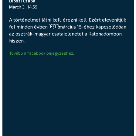
Dióssi Csaba
March 3., 14:59
A történelmet látni kell, érezni kell. Ezért elevenítjük
fel minden évben 🇭🇺március 15-éhez kapcsolódóan
az osztrák-magyar csatajelenetet a Katonadombon,
hiszen...
Tovább a facebook bejegyzéshez…