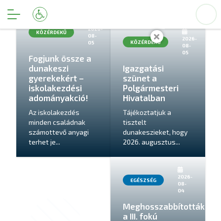
2026-
KÖZÉRDEKŰ
08-
2026-
KÖZÉRDEKŰ
05
08-
05
Fogjunk össze a
dunakeszi
Igazgatási
gyerekekért –
szünet a
iskolakezdési
Polgármesteri
adományakció!
Hivatalban
Az iskolakezdés
Tájékoztatjuk a
minden családnak
tisztelt
számottevő anyagi
dunakeszieket, hogy
terhet je...
2026. augusztus...
2026-
EGÉSZSÉG
08-
04
Meghosszabbították
a III. fokú