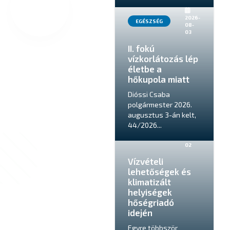
2026-
EGÉSZSÉG
08-
03
II. fokú
vízkorlátozás lép
életbe a
hőkupola miatt
Dióssi Csaba
polgármester 2026.
augusztus 3-án kelt,
44/2026...
2026-
EGÉSZSÉG
08-
02
Vízvételi
lehetőségek és
klimatizált
helyiségek
hőségriadó
idején
Egyre többször