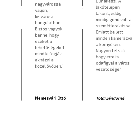
Dunakeszi. A
nagyvárossá
lakótelepen
váljon,
lakunk, eddig
kisvárosi
mindig gond volt a
hangulatban.
szemétlerakással.
Biztos vagyok
Emiatt be lett
benne, hogy
minden kamerázva
ezeket a
a környéken.
lehetőségeket
Nagyon tetszik,
mind ki fogják
hogy erre is
aknázni a
odafigyel a város
közeljövőben.”
vezetősége.”
Nemesvári Ottó
Toldi Sándorné