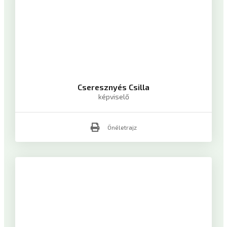
Cseresznyés Csilla
képviselő
Önéletrajz