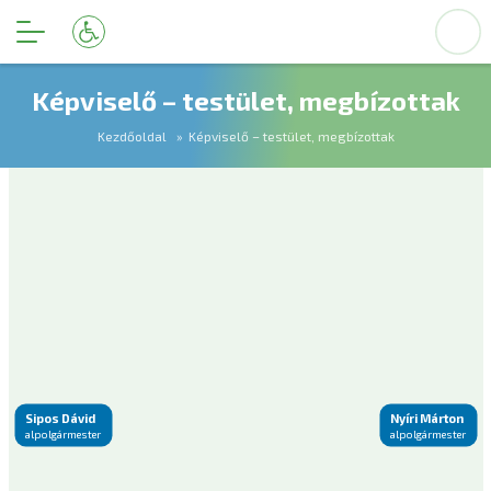
Képviselő – testület, megbízottak
Kezdőoldal
Képviselő – testület, megbízottak
Sipos Dávid
Nyíri Márton
alpolgármester
alpolgármester