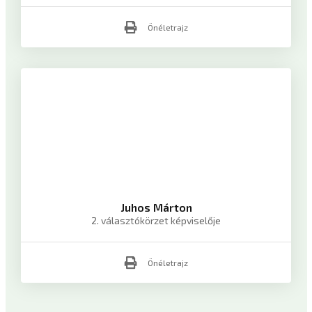
Önéletrajz
Juhos Márton
2. választókörzet képviselője
Önéletrajz