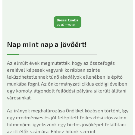
Dióssi Csaba
polgármester
Nap mint nap a jövőért!
Az elmúlt évek megmutatták, hogy az összefogás
erejével képesek vagyunk korábban szinte
leküzdhetetlennek tűnő akadályok ellenében is építő
munkába fogni. Az önkormányzati ciklus eddigi éveiben
egy komoly, átgondolt fejlődési pályára sikerült állítani
városunkat.
Az irányok meghatározása Önökkel közösen történt, így
egy eredményes és jól felépített fejlesztési időszakon
túlmenően, igyekszünk egy biztos jövőképet felállítani
az itt élők számára. Ehhez hitünk szerint