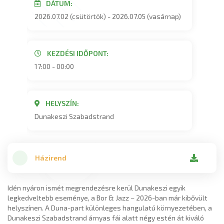
DÁTUM:
2026.07.02 (csütörtök) - 2026.07.05 (vasárnap)
KEZDÉSI IDŐPONT:
17:00 - 00:00
HELYSZÍN:
Dunakeszi Szabadstrand
Házirend
Idén nyáron ismét megrendezésre kerül Dunakeszi egyik
legkedveltebb eseménye, a Bor & Jazz – 2026-ban már kibővült
helyszínen. A Duna-part különleges hangulatú környezetében, a
Dunakeszi Szabadstrand árnyas fái alatt négy estén át kiváló