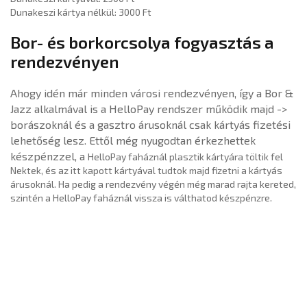
Dunakeszi kártya nélkül: 3000 Ft
Bor- és borkorcsolya fogyasztás a
rendezvényen
Ahogy idén már minden városi rendezvényen, így a Bor &
Jazz alkalmával is a HelloPay rendszer működik majd ->
borászoknál és a ga
sztro árusoknál csak kártyás fizetési
lehetőség lesz. Ettől még nyugodtan érkezhettek
készpénzzel, a
HelloPay faháznál plasztik kártyára töltik fel
Nektek, és az itt kapott kártyával tudtok majd fizetni a kártyás
árusoknál. Ha pedig a rendezvény végén még marad rajta kereted,
szintén a HelloPay faháznál vissza is válthatod készpénzre.