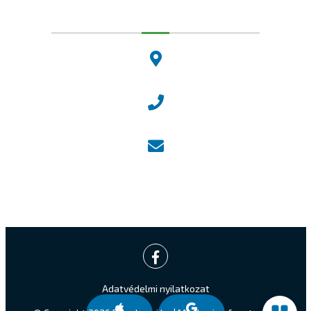
Dunakeszi Polgármesteri Hivatal
2120 Dunakeszi, Fő út 25.
Központi ügyfélvonal:
+36 27 542 800
Központi email:
ugyfelszolgalat@dunakeszi.hu
Jegyző email:
jegyzo@dunakeszi.hu
Adatvédelmi nyilatkozat