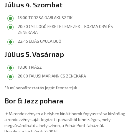
Július 4. Szombat
18:00 TORZSA GABI AKUSZTIK
20:30 CSILLOGÓ FEKETE LEMEZEK – KOZMA ORSI ÉS
ZENEKARA
22:45 ÉLIÁS GYULA DUÓ
Július 5. Vasárnap
18:30 TRIÁSZ
20:00 FALUSI MARIANN ÉS ZENEKARA
*A műsorváltoztatás jogát fenntartjuk.
Bor & Jazz pohara
🍷❗A rendezvényen a helyben kínált borok fogyasztása kizárólag
a rendezvény saját logózott poharából lehetséges, mely
megvásárolható a helyszínen, a Pohár Pont faháznál.
Dunakeszi kártyával: 2500 Ft