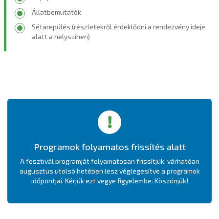
Állatbemutatók
Sétarepülés (részletekről érdeklődni a rendezvény ideje
alatt a helyszínen)
Programok folyamatos frissítés alatt
A fesztivál programját folyamatosan frissítjük, várhatóan
augusztus utolsó hetében lesz véglegesítve a programok
időpontjai. Kérjük ezt vegye figyelembe. Köszönjük!