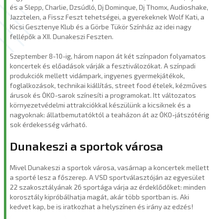
és a Slepp, Charlie, Dzsúdló, Dj Dominque, Dj Thomx, Audioshake,
Jazztelen, a Fissz Feszt tehetségei, a gyerekeknek Wolf Kati, a
Kicsi Gesztenye Klub és a Görbe Tükör Színház az idei nagy
fellépők a XII. Dunakeszi Feszten.
Szeptember 8-10-ig, három napon át két színpadon folyamatos
koncertek és előadások várják a fesztiválozókat. A színpadi
produkciók mellett vidámpark, ingyenes gyermekjátékok,
foglalkozások, technikai kiállítás, street food ételek, kézműves
árusok és ÖKO-sarok színesíti a programokat. Itt változatos
környezetvédelmi attrakciókkal készülünk a kicsiknek és a
nagyoknak: állatbemutatóktól a teaházon át az ÖKO-játszótérig
sok érdekesség várható.
Dunakeszi a sportok városa
Mivel Dunakeszi a sportok városa, vasárnap a koncertek mellett
a sporté lesz a főszerep. A VSD sportválasztóján az egyesület
22 szakosztályának 26 sportága várja az érdeklődőket: minden
korosztály kipróbálhatja magát, akár több sportban is. Aki
kedvet kap, be is iratkozhat a helyszínen és irány az edzés!