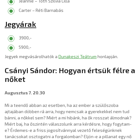
Jeannie – Tóth Szilvia Lilla
Carter – Réti Barnabás
Jegyárak
3900,-
5900,-
Jegyek megvásárolhatók a
Dunakeszi Teátrum
honlapján.
Csányi Sándor: Hogyan értsük félre a
nőket
Augusztus 7. 20.30
Mi a teendő abban az esetben, ha az ember a szülőszoba
ajtajában döbben rá arra, hogy nemcsak a gyerekekkel nem tud
bánni, a nőkkel sem? Miért a mi hibánk, ha ők rosszat álmodnak?
Miért baj, ha őszintén válaszolunk arra kérdésre, hogy fogytam-
e? Érdemes-e a friss jogosítvánnyal vezető feleségünknek
tanácsokat osztogatni a forgalomban? Eljön-e a pillanat egy nő