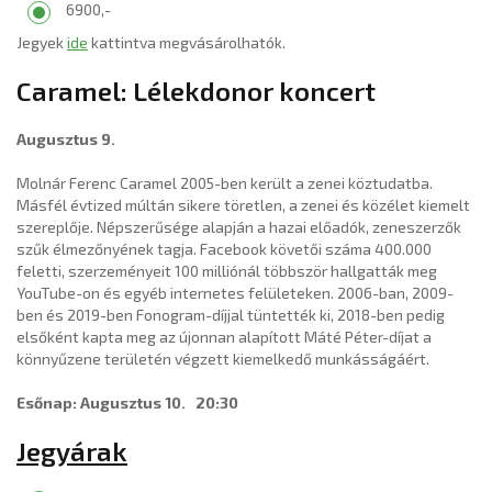
6900,-
Jegyek
ide
kattintva megvásárolhatók.
Caramel: Lélekdonor koncert
Augusztus 9.
Molnár Ferenc Caramel 2005-ben került a zenei köztudatba.
Másfél évtized múltán sikere töretlen, a zenei és közélet kiemelt
szereplője. Népszerűsége alapján a hazai előadók, zeneszerzők
szűk élmezőnyének tagja. Facebook követői száma 400.000
feletti, szerzeményeit 100 milliónál többször hallgatták meg
YouTube-on és egyéb internetes felületeken. 2006-ban, 2009-
ben és 2019-ben Fonogram-díjjal tüntették ki, 2018-ben pedig
elsőként kapta meg az újonnan alapított Máté Péter-díjat a
könnyűzene területén végzett kiemelkedő munkásságáért.
Esőnap: Augusztus 10. 20:30
Jegyárak