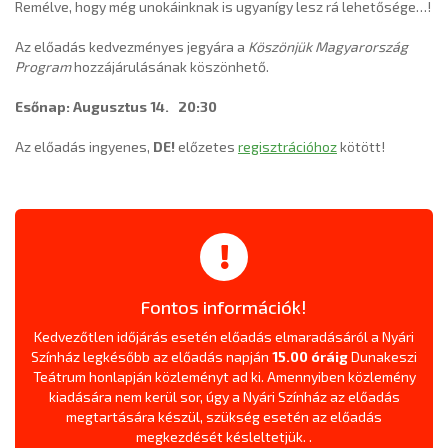
Remélve, hogy még unokáinknak is ugyanígy lesz rá lehetősége…!
Az előadás kedvezményes jegyára a
Köszönjük Magyarország
Program
hozzájárulásának köszönhető.
Esőnap: Augusztus 14. 20:30
Az előadás ingyenes,
DE!
előzetes
regisztrációhoz
kötött!
Fontos információk!
Kedvezőtlen időjárás esetén előadás elmaradásáról a Nyári
Színház legkésőbb az előadás napján
15.00 óráig
Dunakeszi
Teátrum
honlapján közleményt ad ki. Amennyiben közlemény
kiadására nem kerül sor, úgy a Nyári Színház az előadás
megtartására készül, szükség esetén az előadás
megkezdését késleltetjük. .