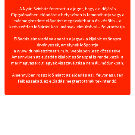
A Nyári Színház fenntartja a jogot, hogy az időjárás
függvényében előadást a helyszínen is lemondhatja vagy a
már megkezdett előadást megszakíthatja és később – a
kedvezőtlen időjárási körülmények elmúltával – folytathatja.
Előadás elmaradása esetén a jegyek a kijelölt esőnapra
érvényesek, amelynek időpontja
a
www.dunakeszitaetrum.hu
weblapon lesz közzé téve.
Amennyiben az előadás kijelölt esőnappal is rendelkezik, a
már megvásárolt jegyek visszaváltása nem áll módunkban.
Amennyiben rossz idő miatt az előadás az I. felvonás után
félbeszakad, az előadás megtartottnak tekintendő.