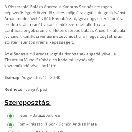
A főszereplő, Balázs Andrea, a Karinthy Színház országos
népszerűségnek örvendő színésznője újra együtt dolgozik Iványi
Árpád rendezővel és Réti Barnabással, így a nagy sikerű Tortúra
eredeti stábja ismét valami emlékezeteset alkothat a
színházrajongók örömére. Helen szerepe Balázs Andiért kiált, aki
jól ismert komikusi vénája mellett most újra megcsillogtathatja
szintén jelentős drámai képességeit.
Az előadás a mű eredeti jogtulajdonosának engedélyével, a
Theatrum Mundi Színházi és Irodalmi Ügynökség
közreműködésével jön létre.
Esőnap:
Augusztus 11. 20:30
Rednező:
Iványi Árpád
Szereposztás:
Helen – Balázs Andrea
Tom – Pásztor Tibor / Gömöri András Máté