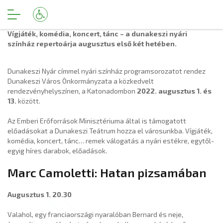
Vígjáték, komédia, koncert, tánc – a dunakeszi nyári
színház repertoárja augusztus első két hetében.
Dunakeszi Nyár címmel nyári színház programsorozatot rendez
Dunakeszi Város Önkormányzata a közkedvelt
rendezvényhelyszínen, a Katonadombon
2022. augusztus 1. és
13.
között.
Az Emberi Erőforrások Minisztériuma által is támogatott
előadásokat a Dunakeszi Teátrum hozza el városunkba. Vígjáték,
komédia, koncert, tánc… remek válogatás a nyári estékre, egytől-
egyig híres darabok, előadások.
Marc Camoletti: Hatan pizsamában
Augusztus 1. 20.30
Valahol, egy franciaországi nyaralóban Bernard és neje,