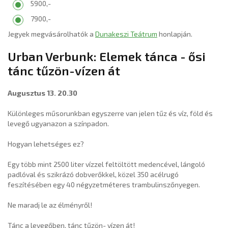
5900,-
7900,-
Jegyek megvásárolhatók a
Dunakeszi Teátrum
honlapján.
Urban Verbunk: Elemek tánca - ősi
tánc tűzön-vízen át
Augusztus 13. 20.30
Különleges műsorunkban egyszerre van jelen tűz és víz, föld és
levegő ugyanazon a színpadon.
Hogyan lehetséges ez?
Egy több mint 2500 liter vízzel feltöltött medencével, lángoló
padlóval és szikrázó dobverőkkel, közel 350 acélrugó
feszítésében egy 40 négyzetméteres trambulinszőnyegen.
Ne maradj le az élményről!
Tánc a levegőben, tánc tűzön- vízen át!