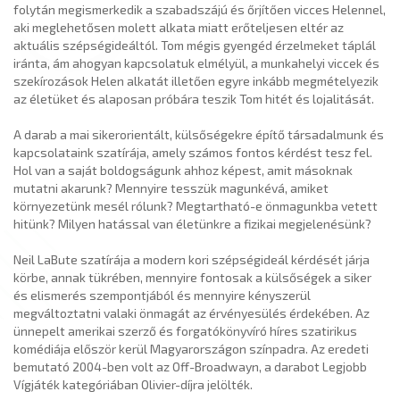
folytán megismerkedik a szabadszájú és őrjítően vicces Helennel,
aki meglehetősen molett alkata miatt erőteljesen eltér az
aktuális szépségideáltól. Tom mégis gyengéd érzelmeket táplál
iránta, ám ahogyan kapcsolatuk elmélyül, a munkahelyi viccek és
szekírozások Helen alkatát illetően egyre inkább megmételyezik
az életüket és alaposan próbára teszik Tom hitét és lojalitását.
A darab a mai sikerorientált, külsőségekre építő társadalmunk és
kapcsolataink szatírája, amely számos fontos kérdést tesz fel.
Hol van a saját boldogságunk ahhoz képest, amit másoknak
mutatni akarunk? Mennyire tesszük magunkévá, amiket
környezetünk mesél rólunk? Megtartható-e önmagunkba vetett
hitünk? Milyen hatással van életünkre a fizikai megjelenésünk?
Neil LaBute szatírája a modern kori szépségideál kérdését járja
körbe, annak tükrében, mennyire fontosak a külsőségek a siker
és elismerés szempontjából és mennyire kényszerül
megváltoztatni valaki önmagát az érvényesülés érdekében. Az
ünnepelt amerikai szerző és forgatókönyvíró híres szatirikus
komédiája először kerül Magyarországon színpadra. Az eredeti
bemutató 2004-ben volt az Off-Broadwayn, a darabot Legjobb
Vígjáték kategóriában Olivier-díjra jelölték.