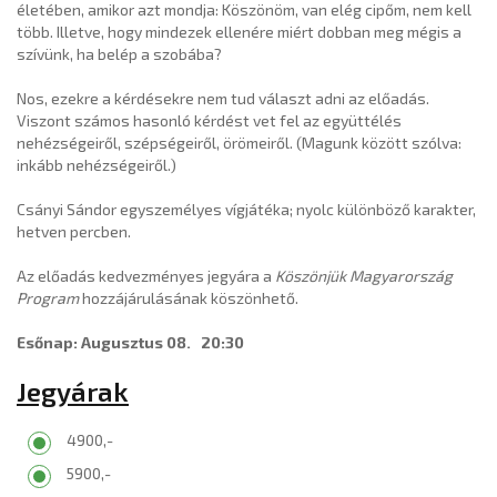
életében, amikor azt mondja: Köszönöm, van elég cipőm, nem kell
több. Illetve, hogy mindezek ellenére miért dobban meg mégis a
szívünk, ha belép a szobába?
Nos, ezekre a kérdésekre nem tud választ adni az előadás.
Viszont számos hasonló kérdést vet fel az együttélés
nehézségeiről, szépségeiről, örömeiről. (Magunk között szólva:
inkább nehézségeiről.)
Csányi Sándor egyszemélyes vígjátéka; nyolc különböző karakter,
hetven percben.
Az előadás kedvezményes jegyára a
Köszönjük Magyarország
Program
hozzájárulásának köszönhető.
Esőnap: Augusztus 08. 20:30
Jegyárak
4900,-
5900,-