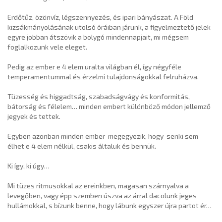
Erdőtűz, özönvíz, légszennyezés, és ipari bányászat. A Föld
kizsákmányolásának utolsó óráiban járunk, a figyelmeztető jelek
egyre jobban átszövik a bolygó mindennapjait, mi mégsem
foglalkozunk vele eleget.
Pedig az ember e 4 elem uralta világban él, így négyféle
temperamentummal és érzelmi tulajdonságokkal felruházva.
Tüzesség és higgadtság, szabadságvágy és konformitás,
bátorság és félelem… minden embert különböző módon jellemző
jegyek és tettek.
Egyben azonban minden ember megegyezik, hogy senki sem
élhet e 4 elem nélkül, csakis általuk és bennük.
Ki így, ki úgy…
Mi tüzes ritmusokkal az ereinkben, magasan szárnyalva a
levegőben, vagy épp szemben úszva az árral dacolunk jeges
hullámokkal, s bízunk benne, hogy lábunk egyszer újra partot ér…