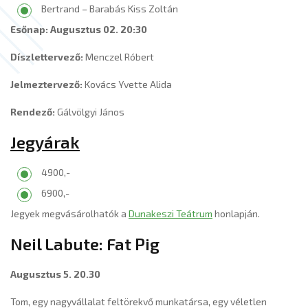
Bertrand – Barabás Kiss Zoltán
Esőnap: Augusztus 02. 20:30
Díszlettervező:
Menczel Róbert
Jelmeztervező:
Kovács Yvette Alida
Rendező:
Gálvölgyi János
Jegyárak
4900,-
6900,-
Jegyek megvásárolhatók a
Dunakeszi Teátrum
honlapján.
Neil Labute: Fat Pig
Augusztus 5. 20.30
Tom, egy nagyvállalat feltörekvő munkatársa, egy véletlen