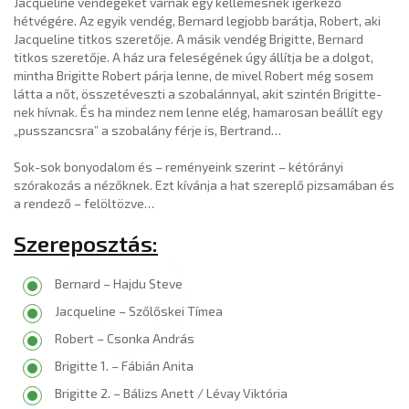
Jacqueline vendégeket várnak egy kellemesnek ígérkező
hétvégére. Az egyik vendég, Bernard legjobb barátja, Robert, aki
Jacqueline titkos szeretője. A másik vendég Brigitte, Bernard
titkos szeretője. A ház ura feleségének úgy állítja be a dolgot,
mintha Brigitte Robert párja lenne, de mivel Robert még sosem
látta a nőt, összetéveszti a szobalánnyal, akit szintén Brigitte-
nek hívnak. És ha mindez nem lenne elég, hamarosan beállít egy
„pusszancsra” a szobalány férje is, Bertrand…
Sok-sok bonyodalom és – reményeink szerint – kétórányi
szórakozás a nézőknek. Ezt kívánja a hat szereplő pizsamában és
a rendező – felöltözve…
Szereposztás:
Bernard – Hajdu Steve
Jacqueline – Szőlőskei Tímea
Robert – Csonka András
Brigitte 1. – Fábián Anita
Brigitte 2. – Bálizs Anett / Lévay Viktória