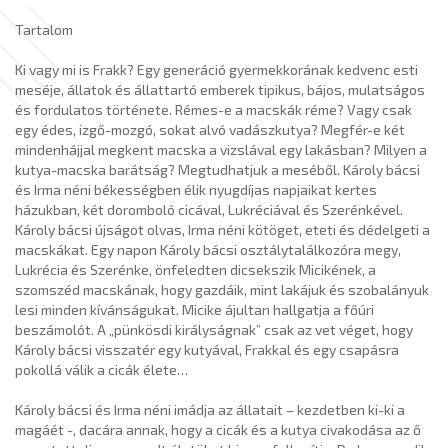
Tartalom
Ki vagy mi is Frakk? Egy generáció gyermekkorának kedvenc esti
meséje, állatok és állattartó emberek tipikus, bájos, mulatságos
és fordulatos története. Rémes-e a macskák réme? Vagy csak
egy édes, izgő-mozgó, sokat alvó vadászkutya? Megfér-e két
mindenhájjal megkent macska a vizslával egy lakásban? Milyen a
kutya-macska barátság? Megtudhatjuk a meséből. Károly bácsi
és Irma néni békességben élik nyugdíjas napjaikat kertes
házukban, két doromboló cicával, Lukréciával és Szerénkével.
Károly bácsi újságot olvas, Irma néni kötöget, eteti és dédelgeti a
macskákat. Egy napon Károly bácsi osztálytalálkozóra megy,
Lukrécia és Szerénke, önfeledten dicsekszik Micikének, a
szomszéd macskának, hogy gazdáik, mint lakájuk és szobalányuk
lesi minden kívánságukat. Micike ájultan hallgatja a főúri
beszámolót. A „pünkösdi királyságnak” csak az vet véget, hogy
Károly bácsi visszatér egy kutyával, Frakkal és egy csapásra
pokollá válik a cicák élete…
Károly bácsi és Irma néni imádja az állatait – kezdetben ki-ki a
magáét -, dacára annak, hogy a cicák és a kutya civakodása az ő