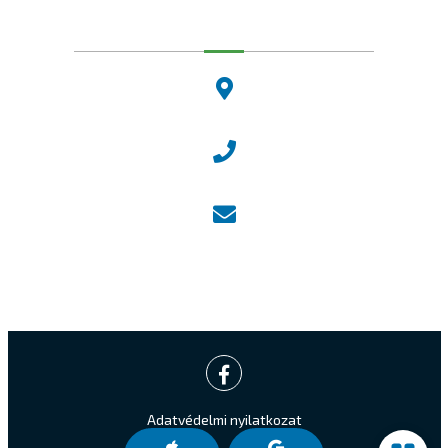
Dunakeszi Polgármesteri Hivatal
2120 Dunakeszi, Fő út 25.
Központi ügyfélvonal:
+36 27 542 800
Központi email:
ugyfelszolgalat@dunakeszi.hu
Jegyző email:
jegyzo@dunakeszi.hu
Adatvédelmi nyilatkozat