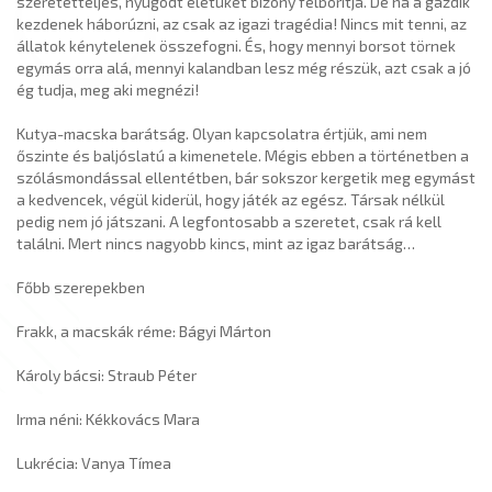
szeretetteljes, nyugodt életüket bizony felborítja. De ha a gazdik
kezdenek háborúzni, az csak az igazi tragédia! Nincs mit tenni, az
állatok kénytelenek összefogni. És, hogy mennyi borsot törnek
egymás orra alá, mennyi kalandban lesz még részük, azt csak a jó
ég tudja, meg aki megnézi!
Kutya-macska barátság. Olyan kapcsolatra értjük, ami nem
őszinte és baljóslatú a kimenetele. Mégis ebben a történetben a
szólásmondással ellentétben, bár sokszor kergetik meg egymást
a kedvencek, végül kiderül, hogy játék az egész. Társak nélkül
pedig nem jó játszani. A legfontosabb a szeretet, csak rá kell
találni. Mert nincs nagyobb kincs, mint az igaz barátság…
Főbb szerepekben
Frakk, a macskák réme: Bágyi Márton
Károly bácsi: Straub Péter
Irma néni: Kékkovács Mara
Lukrécia: Vanya Tímea