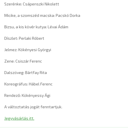
Szerénke: Csápenszki Nikolett
Micike, a szomszéd macska: Pacskó Dorka
Bizsu, a kis kövér kutya: Lévai Ádám
Díszlet: Perlaki Róbert
Jelmez: Kökényesi Györgyi
Zene: Csiszár Ferenc
Dalszöveg: Bártfay Rita
Koreográfus: Hábel Ferenc
Rendező: Kökényessy Ági
A változtatás jogát fenntartjuk.
Jegyvásárlás itt.