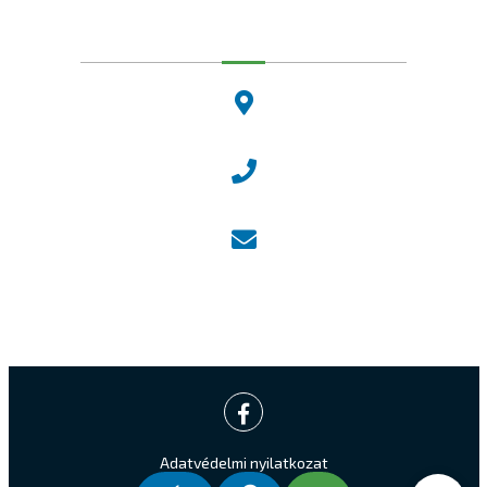
Dunakeszi Polgármesteri Hivatal
2120 Dunakeszi, Fő út 25.
Központi ügyfélvonal:
+36 27 542 800
Központi email:
ugyfelszolgalat@dunakeszi.hu
Jegyző email:
jegyzo@dunakeszi.hu
Adatvédelmi nyilatkozat