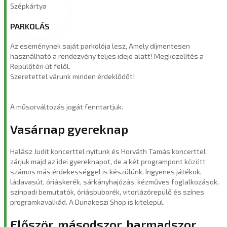
Szépkártya
PARKOLÁS
Az eseménynek saját parkolója lesz, Amely díjmentesen
használható a rendezvény teljes ideje alatt! Megközelítés a
Repülőtéri út felől.
Szeretettel várunk minden érdeklődőt!
A műsorváltozás jogát fenntartjuk.
Vasárnap gyereknap
Halász Judit koncerttel nyitunk és Horváth Tamás koncerttel
zárjuk majd az idei gyereknapot, de a két programpont között
számos más érdekességgel is készülünk. Ingyenes játékok,
ládavasút, óriáskerék, sárkányhajózás, kézműves foglalkozások,
színpadi bemutatók, óriásbuborék, vitorlázórepülő és színes
programkavalkád. A Dunakeszi Shop is kitelepül.
Először, másodszor, harmadszor...