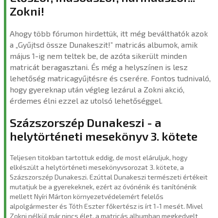
Zokni!
Ahogy több fórumon hirdettük, itt még beválthatók azok
a „Gyűjtsd össze Dunakeszit!” matricás albumok, amik
május 1-ig nem teltek be, de azóta sikerült minden
matricát beragasztani. És még a helyszínen is lesz
lehetőség matricagyűjtésre és cserére. Fontos tudnivaló,
hogy gyereknap után végleg lezárul a Zokni akció,
érdemes élni ezzel az utolsó lehetőséggel.
Százszorszép Dunakeszi - a
helytörténeti mesekönyv 3. kötete
Teljesen titokban tartottuk eddig, de most eláruljuk, hogy
elkészült a helytörténeti mesekönyvsorozat 3. kötete, a
Százszorszép Dunakeszi. Ezúttal Dunakeszi természeti értékeit
mutatjuk be a gyerekeknek, ezért az óvónénik és tanítónénik
mellett Nyíri Márton környezetvédelemért felelős
alpolgármester és Tóth Eszter főkertész is írt 1-1 mesét. Mivel
Zokni nélkül már nincs élet, a matricás albumban megkedvelt