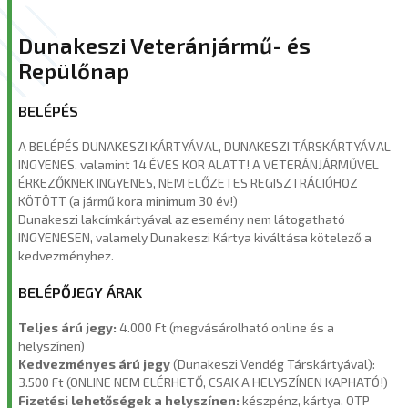
Dunakeszi Veteránjármű- és
Repülőnap
BELÉPÉS
A BELÉPÉS DUNAKESZI KÁRTYÁVAL, DUNAKESZI TÁRSKÁRTYÁVAL
INGYENES, valamint 14 ÉVES KOR ALATT! A VETERÁNJÁRMŰVEL
ÉRKEZŐKNEK INGYENES, NEM ELŐZETES REGISZTRÁCIÓHOZ
KÖTÖTT (a jármű kora minimum 30 év!)
Dunakeszi lakcímkártyával az esemény nem látogatható
INGYENESEN, valamely Dunakeszi Kártya kiváltása kötelező a
kedvezményhez.
BELÉPŐJEGY ÁRAK
Teljes árú jegy:
4.000 Ft (megvásárolható online és a
helyszínen)
Kedvezményes árú jegy
(Dunakeszi Vendég Társkártyával):
3.500 Ft (ONLINE NEM ELÉRHETŐ, CSAK A HELYSZÍNEN KAPHATÓ!)
Fizetési lehetőségek a helyszínen:
készpénz, kártya, OTP