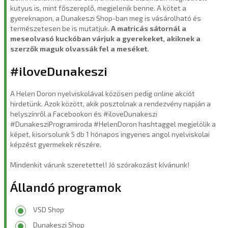
kutyus is, mint főszereplő, megjelenik benne. A kötet a
gyereknapon, a Dunakeszi Shop-ban meg is vásárolható és
természetesen be is mutatjuk.
A matricás sátornál a
meseolvasó kuckóban várjuk a gyerekeket, akiknek a
szerzők maguk olvassák fel a meséket.
#iloveDunakeszi
A Helen Doron nyelviskolával közösen pedig online akciót
hirdetünk. Azok között, akik posztolnak a rendezvény napján a
helyszínről a Facebookon és #iloveDunakeszi
#DunakesziProgramiroda #HelenDoron hashtaggel megjelölik a
képet, kisorsolunk 5 db 1 hónapos ingyenes angol nyelviskolai
képzést gyermekek részére.
Mindenkit várunk szeretettel! Jó szórakozást kívánunk!
Állandó programok
VSD Shop
Dunakeszi Shop