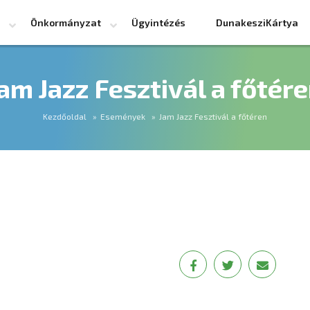
Önkormányzat
Ügyintézés
DunakesziKártya
am Jazz Fesztivál a főtér
Kezdőoldal
Események
Jam Jazz Fesztivál a főtéren