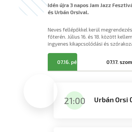
Idén újra 3 napos Jam Jazz Fesztiv
és Urbán Orsival.
Neves fellépőkkel kerül megrendezésr
főterén. Július 16. és 18. között kel
ingyenes kikapcsolódási és szórakoz
07.16. péntek
07.17. szo
21:00
Urbán Orsi 