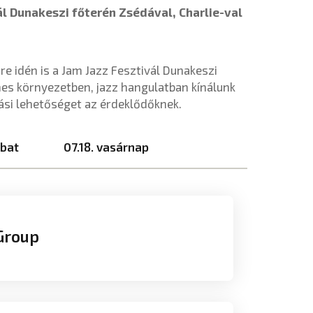
ál Dunakeszi főterén Zsédával, Charlie-val
e idén is a Jam Jazz Fesztivál Dunakeszi
lemes környezetben, jazz hangulatban kínálunk
ási lehetőséget az érdeklődőknek.
mbat
07.18. vasárnap
Group