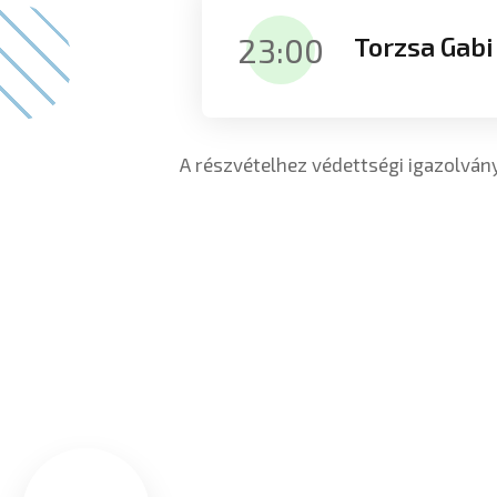
23:00
Torzsa Gabi
A részvételhez védettségi igazolván