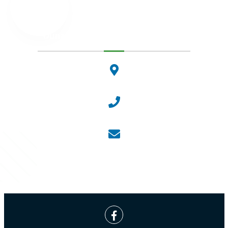
Dunakeszi Polgármesteri Hivatal
2120 Dunakeszi, Fő út 25.
Központi ügyfélvonal:
+36 27 542 800
Központi email:
ugyfelszolgalat@dunakeszi.hu
Jegyző email:
jegyzo@dunakeszi.hu