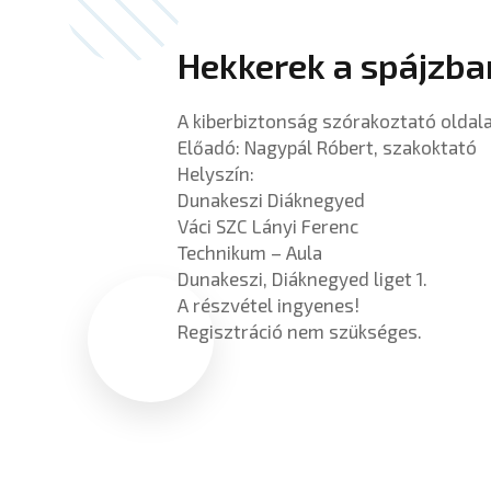
Hekkerek a spájzba
A kiberbiztonság szórakoztató oldal
Előadó: Nagypál Róbert, szakoktató
Helyszín:
Dunakeszi Diáknegyed
Váci SZC Lányi Ferenc
Technikum – Aula
Dunakeszi, Diáknegyed liget 1.
A részvétel ingyenes!
Regisztráció nem szükséges.