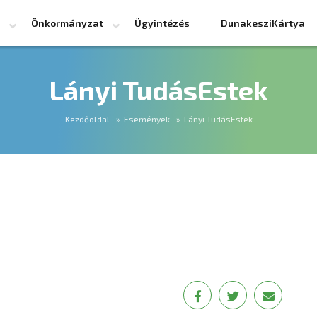
Önkormányzat
Ügyintézés
DunakesziKártya
Lányi TudásEstek
Kezdőoldal
Események
Lányi TudásEstek