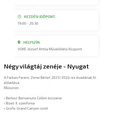
KEZDÉSI IDŐPONT:
19:00 - 20:30
HELYSZÍN:
VOKE József Attila Művelődési Központ
Négy világtáj zenéje - Nyugat
A Farkas Ferenc Zenei Bérlet 2023/2024-es évadának IV.
előadása.
Műsoron:
• Berlioz: Benvenuto Cellini-közzene
• Bizet: II. szimfonia
• Grofe: Grand Canyon szvit