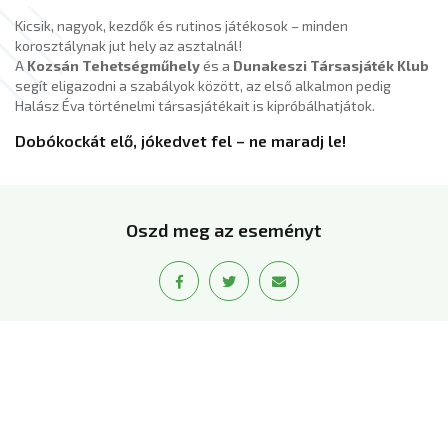
Kicsik, nagyok, kezdők és rutinos játékosok – minden
korosztálynak jut hely az asztalnál!
A
Kozsán Tehetségműhely
és a
Dunakeszi Társasjáték Klub
segít eligazodni a szabályok között, az első alkalmon pedig
Halász Éva történelmi társasjátékait is kipróbálhatjátok.
Dobókockát elő, jókedvet fel – ne maradj le!
Oszd meg az eseményt