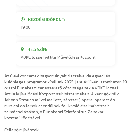
KEZDÉSI IDŐPONT:
19:00
HELYSZÍN:
VOKE József Attila Művelődési Központ
Az újévi koncertek hagyományait tisztelve, de egyedi és
különleges programot kínálunk 2025. január 11-én, szombaton 19
órától Dunakeszi zeneszerető közönségének a VOKE József
Attila Művelődési Központ színháztermében. A keringőkirály,
Johann Strauss művei mellett, népszerű opera, operett és
musical dallamok csendülnek fel, kiváló énekművészek
tolmácsolásában, a Dunakeszi Szimfonikus Zenekar
közreműködésével.
Fellépő művészek: