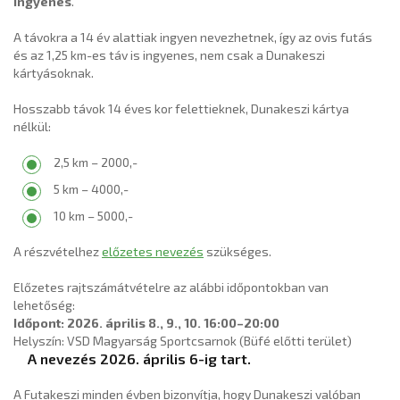
ingyenes
.
A távokra a 14 év alattiak ingyen nevezhetnek, így az ovis futás
és az 1,25 km-es táv is ingyenes, nem csak a Dunakeszi
kártyásoknak.
Hosszabb távok 14 éves kor felettieknek, Dunakeszi kártya
nélkül:
2,5 km – 2000,-
5 km – 4000,-
10 km – 5000,-
A részvételhez
előzetes nevezés
szükséges.
Előzetes rajtszámátvételre az alábbi időpontokban van
lehetőség:
Időpont: 2026. április 8., 9., 10. 16:00–20:00
Helyszín: VSD Magyarság Sportcsarnok (Büfé előtti terület)
A nevezés 2026. április 6-ig tart.
A Futakeszi minden évben bizonyítja, hogy Dunakeszi valóban