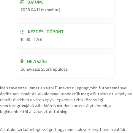
DÁTUM:
2026.04.11 (szombat)
KEZDÉSI IDŐPONT:
10:00 - 12:30
HELYSZÍN:
Dunakeszi Sportrepülőtér
Idén tavasszal ismét elrajtol Dunakeszi legnagyobb futóeseménye:
áprilisban immár XII. alkalommal rendezzük meg a Futakeszit, amely az
elmúlt években a város egyik legkedveltebb közösségi
sportprogramjává vált. Idén is minden korosztályt várunk, a
legkisebbektől a tapasztalt futókig.
A Futakeszi különlegessége, hogy nemcsak verseny, hanem valódi