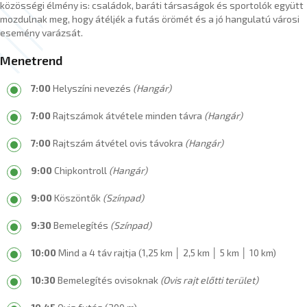
közösségi élmény is: családok, baráti társaságok és sportolók együtt
mozdulnak meg, hogy átéljék a futás örömét és a jó hangulatú városi
esemény varázsát.
Menetrend
7:00
Helyszíni nevezés
(Hangár)
7:00
Rajtszámok átvétele minden távra
(Hangár)
7:00
Rajtszám átvétel ovis távokra
(Hangár)
9:00
Chipkontroll
(Hangár)
9:00
Köszöntők
(Színpad)
9:30
Bemelegítés
(Színpad)
10:00
Mind a 4 táv rajtja (1,25 km │ 2,5 km │ 5 km │ 10 km)
10:30
Bemelegítés ovisoknak
(Ovis rajt előtti terület)