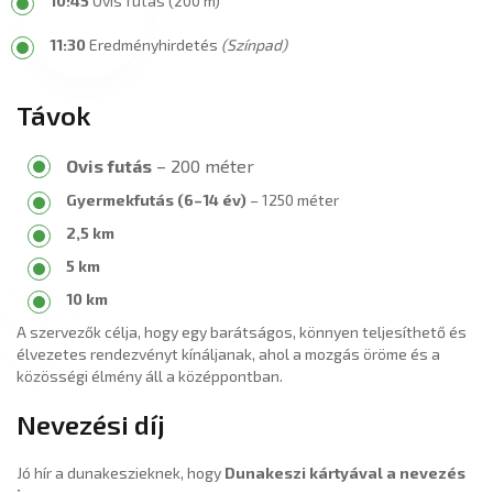
10:45
Ovis futás (200 m)
11:30
Eredményhirdetés
(Színpad)
Távok
Ovis futás
– 200 méter
Gyermekfutás (6–14 év)
– 1250 méter
2,5 km
5 km
10 km
A szervezők célja, hogy egy barátságos, könnyen teljesíthető és
élvezetes rendezvényt kínáljanak, ahol a mozgás öröme és a
közösségi élmény áll a középpontban.
Nevezési díj
Jó hír a dunakeszieknek, hogy
Dunakeszi kártyával a nevezés