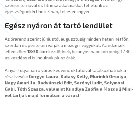
szenior tornával és fitnesz alkalmakkal tehetünk az
egészségünkért heti 3 nap, teljesen ingyen.
Egész nyáron át tartó lendület
Az órarend szerint júniustól augusztusig minden héten hétfőn,
szerdán és pénteken várják a mozogni vágyókat. Az edzések
jellemzően
18:30-kor
kezdődnek, bizonyos napokon pedig 17:30-
as kezdéssel is indulnak plusz órák.
A nyár folyamán a város kedvenc oktatóival találkozhatnak a
résztvevők:
Gergye Laura, Kutasy Kelly, Murinkó Orsolya,
Nagy Amarilla, Radvánszki Edit, Serényi Judit, Solymosi
Gabi, Tóth Szasza, valamint Kundlya Zsófia a Mozdulj Mini-
vel tartják majd formában a várost!