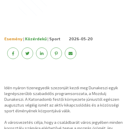
Esemény
|
Közérdekű
|
Sport
2026-05-20
Idén nyáron tizenegyedik szezonját kezdi meg Dunakeszi egyik
legnépszerűbb szabadidős programsorozata, a Mozdulj
Dunakeszi. A Katonadomb festői környezete júniustól egészen
augusztus végéig ismét az aktív kikapcsolódás és a közösségi
sport élményének központjává válik.
A városvezetés célja, hogy a családbarát város jegyében minden
korosztály számára elérhetővé tegye a mozgás örömét, így