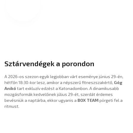
Sztárvendégek a porondon
A 2026-os szezon egyik legjobban várt eseménye június 29-én,
hétfőn 18:30-kor lesz, amikor a népszerű fitneszszakértő,
Góg
Anikó
tart exkluzív edzést a Katonadombon. A dinamikusabb
mozgásformák kedvelőinek július 29-ét, szerdát érdemes
bevésniük a naptárba, ekkor ugyanis a
BOX TEAM
pörgeti fel a
ritmust.