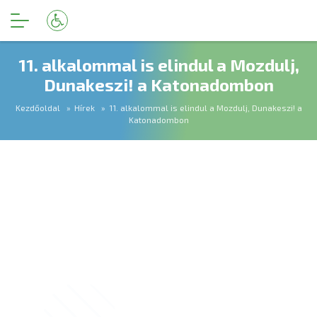
11. alkalommal is elindul a Mozdulj,
Dunakeszi! a Katonadombon
Kezdőoldal
Hírek
11. alkalommal is elindul a Mozdulj, Dunakeszi! a
Katonadombon