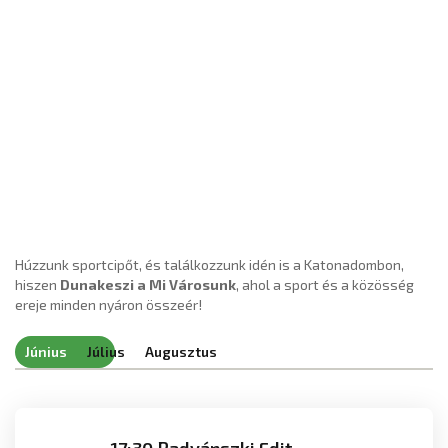
Húzzunk sportcipőt, és találkozzunk idén is a Katonadombon,
hiszen
Dunakeszi a Mi Városunk
, ahol a sport és a közösség
ereje minden nyáron összeér!
Június
Július
Augusztus
17:30 Radvánszki Edit