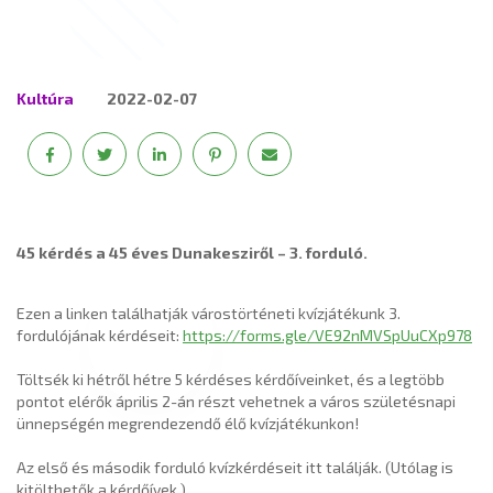
Kultúra
2022-02-07
45 kérdés a 45 éves Dunakesziről – 3. forduló.
Ezen a linken találhatják várostörténeti kvízjátékunk 3.
fordulójának kérdéseit:
https://forms.gle/VE92nMVSpUuCXp978
Töltsék ki hétről hétre 5 kérdéses kérdőíveinket, és a legtöbb
pontot elérők április 2-án részt vehetnek a város születésnapi
ünnepségén megrendezendő élő kvízjátékunkon!
Az első és második forduló kvízkérdéseit itt találják. (Utólag is
kitölthetők a kérdőívek.)