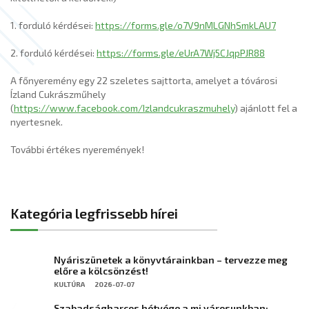
1. forduló kérdései:
https://forms.gle/o7V9nMLGNhSmkLAU7
2. forduló kérdései:
https://forms.gle/eUrA7Wj5CJqpPJR88
A főnyeremény egy 22 szeletes sajttorta, amelyet a tóvárosi
Ízland Cukrászműhely
(
https://www.facebook.com/Izlandcukraszmuhely
) ajánlott fel a
nyertesnek.
További értékes nyeremények!
Kategória legfrissebb hírei
Nyáriszünetek a könyvtárainkban – tervezze meg
előre a kölcsönzést!
KULTÚRA
2026-07-07
Szabadságharcos hétvége a mi városunkban: