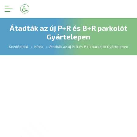
Átadták az új P+R és B+R parkolót
Gyártelepen
Kezdőoldal
Hírek
Átadták az új P+R és B+R parkolót Gyártelepen