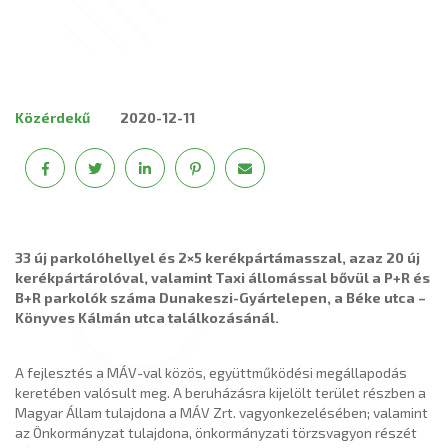
Közérdekű
2020-12-11
33 új parkolóhellyel és 2×5 kerékpártámasszal, azaz 20 új
kerékpártárolóval, valamint Taxi állomással bővül a P+R és
B+R parkolók száma Dunakeszi-Gyártelepen, a Béke utca –
Könyves Kálmán utca találkozásánál.
A fejlesztés a MÁV-val közös, együttműködési megállapodás
keretében valósult meg. A beruházásra kijelölt terület részben a
Magyar Állam tulajdona a MÁV Zrt. vagyonkezelésében; valamint
az Önkormányzat tulajdona, önkormányzati törzsvagyon részét