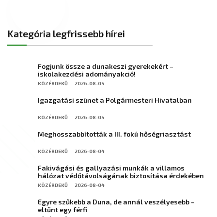
Kategória legfrissebb hírei
Fogjunk össze a dunakeszi gyerekekért –
iskolakezdési adományakció!
KÖZÉRDEKŰ
2026-08-05
Igazgatási szünet a Polgármesteri Hivatalban
KÖZÉRDEKŰ
2026-08-05
Meghosszabbították a III. fokú hőségriasztást
KÖZÉRDEKŰ
2026-08-04
Fakivágási és gallyazási munkák a villamos
hálózat védőtávolságának biztosítása érdekében
KÖZÉRDEKŰ
2026-08-04
Egyre szűkebb a Duna, de annál veszélyesebb –
eltűnt egy férfi