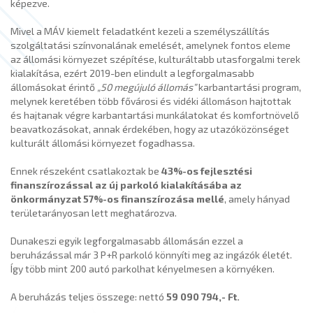
képezve.
Mivel a MÁV kiemelt feladatként kezeli a személyszállítás
szolgáltatási színvonalának emelését, amelynek fontos eleme
az állomási környezet szépítése, kulturáltabb utasforgalmi terek
kialakítása, ezért 2019-ben elindult a legforgalmasabb
állomásokat érintő
„50 megújuló állomás”
karbantartási program,
melynek keretében több fővárosi és vidéki állomáson hajtottak
és hajtanak végre karbantartási munkálatokat és komfortnövelő
beavatkozásokat, annak érdekében, hogy az utazóközönséget
kulturált állomási környezet fogadhassa.
Ennek részeként csatlakoztak be
43%-os fejlesztési
finanszírozással az új parkoló kialakításába az
önkormányzat 57%-os finanszírozása mellé
, amely hányad
területarányosan lett meghatározva.
Dunakeszi egyik legforgalmasabb állomásán ezzel a
beruházással már 3 P+R parkoló könnyíti meg az ingázók életét.
Így több mint 200 autó parkolhat kényelmesen a környéken.
A beruházás teljes összege: nettó
59 090 794,- Ft.