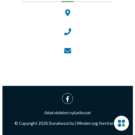
2120 Dunakeszi, Fő út 25.
Központi ügyfélvonal:
+36 27 542 800
Központi email:
ugyfelszolgalat@dunakeszi.hu
Jegyző email:
jegyzo@dunakeszi.hu
Adatvédelmi nyilatkozat
© Copyright 2026 Dunakeszi.hu | Minden jog fenntartva.