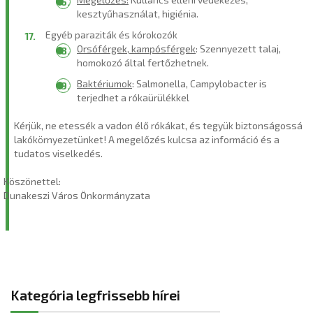
kesztyűhasználat, higiénia.
Egyéb paraziták és kórokozók
Orsóférgek, kampósférgek
: Szennyezett talaj,
homokozó által fertőzhetnek.
Baktériumok
: Salmonella, Campylobacter is
terjedhet a rókaürülékkel
Kérjük, ne etessék a vadon élő rókákat, és tegyük biztonságossá
lakókörnyezetünket! A megelőzés kulcsa az információ és a
tudatos viselkedés.
Köszönettel:
Dunakeszi Város Önkormányzata
Kategória legfrissebb hírei