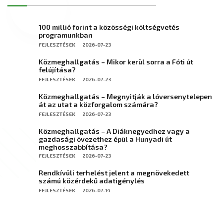
100 millió forint a közösségi költségvetés
programunkban
FEJLESZTÉSEK
2026-07-23
Közmeghallgatás – Mikor kerül sorra a Fóti út
felújítása?
FEJLESZTÉSEK
2026-07-23
Közmeghallgatás – Megnyitják a lóversenytelepen
át az utat a közforgalom számára?
FEJLESZTÉSEK
2026-07-23
Közmeghallgatás – A Diáknegyedhez vagy a
gazdasági övezethez épül a Hunyadi út
meghosszabbítása?
FEJLESZTÉSEK
2026-07-23
Rendkívüli terhelést jelent a megnövekedett
számú közérdekű adatigénylés
FEJLESZTÉSEK
2026-07-14