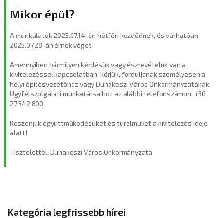
Mikor épül?
A munkálatok 2025.07.14-én hétfőn kezdődnek, és várhatóan
2025.07.28-án érnek véget.
Amennyiben bármilyen kérdésük vagy észrevételük van a
kivitelezéssel kapcsolatban, kérjük, forduljanak személyesen a
helyi építésvezetőhöz vagy Dunakeszi Város Önkormányzatának
Ügyfélszolgálati munkatársaihoz az alábbi telefonszámon: +36
27 542 800
Köszönjük együttműködésüket és türelmüket a kivitelezés ideje
alatt!
Tisztelettel, Dunakeszi Város Önkormányzata
Kategória legfrissebb hírei