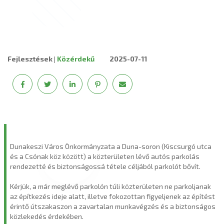
Fejlesztések
|
Közérdekű
2025-07-11
Dunakeszi Város Önkormányzata a Duna-soron (Kiscsurgó utca
és a Csónak köz között) a közterületen lévő autós parkolás
rendezetté és biztonságossá tétele céljából parkolót bővít.
Kérjük, a már meglévő parkolón túli közterületen ne parkoljanak
az építkezés ideje alatt, illetve fokozottan figyeljenek az építést
érintő útszakaszon a zavartalan munkavégzés és a biztonságos
közlekedés érdekében.