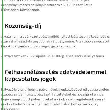
eredményhirdetés és könyvbemutató a VOKE József Attila
Művelődési Központban.
Közönség-díj
A valamennyi beérkezett pályaműből nyitott kiállításon a közönség is
szavazhat az általa legjobbnak vélt pályaműre. A legtöbb szavazatot
kapott pályaművet Közönség-díjjal jutalmazzuk.
A szavazatokat 2024. április 26. 12.00-ig lehet leadni a helyszínen.
Felhasználással és adatvédelemmel
kapcsolatos jogok
Pályázó kijelenti, hogy a pályaművek megküldésével elfogadja a jelen
szabályzatban foglalt pályázati feltételeket és hozzájárul ahhoz,
hogy a megküldött pályaműveket a kiírók saját megítélésük szerinti
módon, korlátlan számban, nyomtatott úton felhasználják, így
különösen: