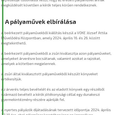
megküldését követően a kiírók teljes körűen rendelkeznek.
A pályaművek elbírálása
A beérkezett pályaművekből kiállítás készül a VOKE József Attila
Művelődési Központban, amely 2024. április 16. és 26. között
megtekinthető.
A beérkezett pályaművekből a zsűri kiválasztja azon pályaműveket,
amelyeket árverésre bocsátanak, valamint azokat a rajzokat,
amelyek a kötetben megjelennek.
A zsűri által kiválasztott pályaművekből készült könyveket
értékesítjük.
Az árverés teljes bevételét és az eladott könyvek egy részéből
származó bevételt a kiírók jótékonysági céllal egy dunakeszi
gyermekintézmény részére ajánlják fel.
A nyertes pályázók díjátadásának tervezett időpontja: 2024. április
27. 10 óra, ahol gálaműsor keretében lesz az ünnepélyes