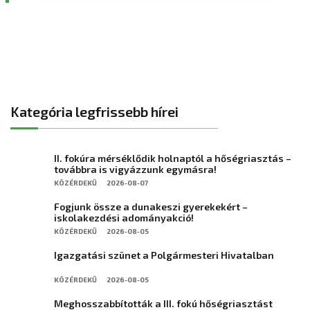
Kategória legfrissebb hírei
II. fokúra mérséklődik holnaptól a hőségriasztás –
továbbra is vigyázzunk egymásra!
KÖZÉRDEKŰ
2026-08-07
Fogjunk össze a dunakeszi gyerekekért –
iskolakezdési adományakció!
KÖZÉRDEKŰ
2026-08-05
Igazgatási szünet a Polgármesteri Hivatalban
KÖZÉRDEKŰ
2026-08-05
Meghosszabbították a III. fokú hőségriasztást