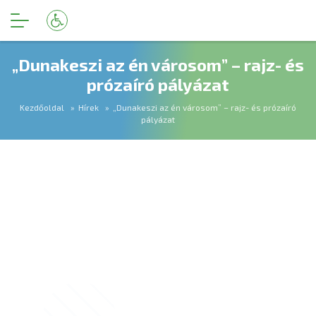
„Dunakeszi az én városom” – rajz- és
prózaíró pályázat
Kezdőoldal
Hírek
„Dunakeszi az én városom” – rajz- és prózaíró
pályázat