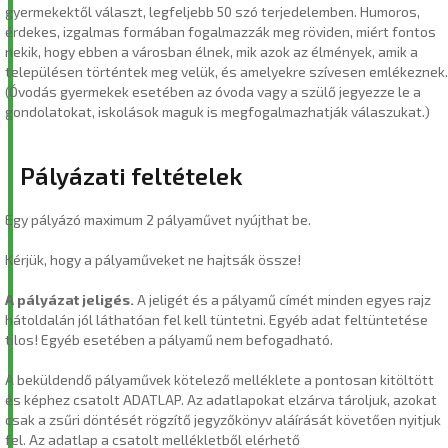
gyermekektől választ, legfeljebb 50 szó terjedelemben. Humoros,
érdekes, izgalmas formában fogalmazzák meg röviden, miért fontos
nekik, hogy ebben a városban élnek, mik azok az élmények, amik a
településen történtek meg velük, és amelyekre szívesen emlékeznek.
(Óvodás gyermekek esetében az óvoda vagy a szülő jegyezze le a
gondolatokat, iskolások maguk is megfogalmazhatják válaszukat.)
Pályázati feltételek
Egy pályázó maximum 2 pályaművet nyújthat be.
Kérjük, hogy a pályaműveket ne hajtsák össze!
A pályázat jeligés.
A jeligét és a pályamű címét minden egyes rajz
hátoldalán jól láthatóan fel kell tüntetni. Egyéb adat feltüntetése
tilos! Egyéb esetében a pályamű nem befogadható.
A beküldendő pályaművek kötelező melléklete a pontosan kitöltött
és képhez csatolt ADATLAP. Az adatlapokat elzárva tároljuk, azokat
csak a zsűri döntését rögzítő jegyzőkönyv aláírását követően nyitjuk
fel. Az adatlap a csatolt mellékletből elérhető