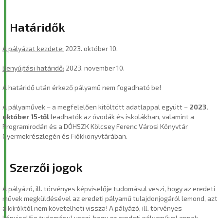
Határidők
A pályázat kezdete:
2023. október 10.
Benyújtási határidő:
2023. november 10.
A határidő után érkező pályamű nem fogadható be!
A pályaművek – a megfelelően kitöltött adatlappal együtt –
2023.
október 15-től
leadhatók az óvodák és iskolákban, valamint a
Programirodán és a DÓHSZK Kölcsey Ferenc Városi Könyvtár
Gyermekrészlegén és Fiókkönyvtárában.
Szerzői jogok
A pályázó, ill. törvényes képviselője tudomásul veszi, hogy az eredeti
művek megküldésével az eredeti pályamű tulajdonjogáról lemond, azt
a kiíróktól nem követelheti vissza! A pályázó, ill. törvényes
képviselője tudomásul veszi, hogy az eredeti pályaművel annak