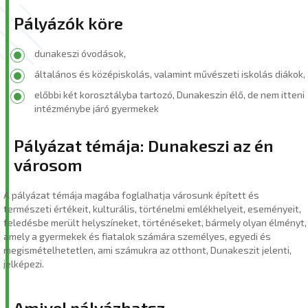
Pályázók köre
dunakeszi óvodások,
általános és középiskolás, valamint művészeti iskolás diákok,
előbbi két korosztályba tartozó, Dunakeszin élő, de nem itteni
intézménybe járó gyermekek
Pályázat témája: Dunakeszi az én
városom
A pályázat témája magába foglalhatja városunk épített és
természeti értékeit, kulturális, történelmi emlékhelyeit, eseményeit,
feledésbe merült helyszíneket, történéseket, bármely olyan élményt,
amely a gyermekek és fiatalok számára személyes, egyedi és
megismételhetetlen, ami számukra az otthont, Dunakeszit jelenti,
jelképezi.
Amivel pályázhatsz