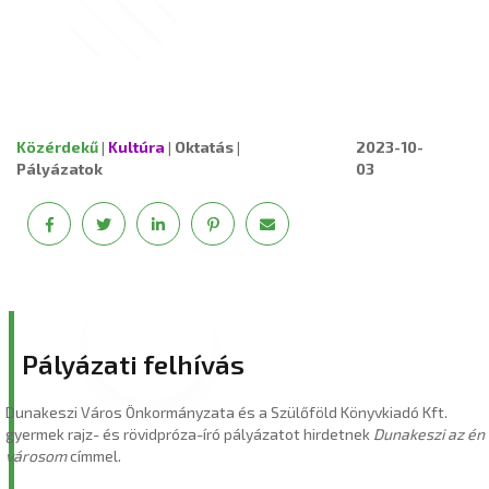
Közérdekű
|
Kultúra
|
Oktatás
|
2023-10-
Pályázatok
03
Pályázati felhívás
Dunakeszi Város Önkormányzata és a Szülőföld Könyvkiadó Kft.
gyermek rajz- és rövidpróza-író pályázatot hirdetnek
Dunakeszi az én
városom
címmel.