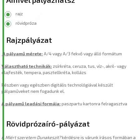
rajz
rövidpróza
Rajzpályázat
A pályamű mérete:
A/4 vagy A/3 fekvő vagy álló formátum
Választható technikák:
zsírkréta, ceruza, tus, víz-, akril- vagy
olajfesték, tempera, pasztellkréta, kollázs
Részben vagy egészben digitális technológiával készült
pályaműveket nem fogadunk el.
A pályamű leadási formája:
paszpartu kartonra felragasztva
Rövidprózaíró-pályázat
A
Miért szeretem Dunakeszit?
kérdésre is várunk írásos formában a