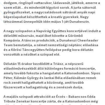
dodgem, ringlispíl vattacukor, ládavasút, játékok, amerre a
szem ellát… és mindenütt kígyózó sorok. A jurta sátornál
gyöngydíszeket, a nagycsaládosok sátránál anyák napi
képeslapokat készíthettek a kreatív gyerekek. Nagy
létszámmal ünnepeltük idén május 1-jét Dunakeszin.
A nagy színpadon a Napvirág Együttes koncertjével indult a
délelőtti műsorsáv, majd őket követte a Görömbő
Kompánia.
A táncos produkciók, a Dunakeszi Cheerleader
Team bemutatója, a német nemzetiségi néptánc előadása
és a Kőrösi Táncegyüttes fellépése pedig kora délután
vonzották a nézőket a színpad elé.
Délután 15 órakor kezdődött a Triász, a népszerű
előadóművészekből álló különleges formáció koncertje,
amely tovább fokozta a hangulatot a Katonadombon. Sipos
Péter, Kálmán György és Jankai Béla előadásában remek
rock zenét hallgathatott a közönség, amit tovább
fűszerezett a hallagatóság és a zenészek duója.
A majális színpadi attrakcióit az Érzés – Bakancsos Edda
Tribute Zenekar koncertje zárta, de a Katonadombon még