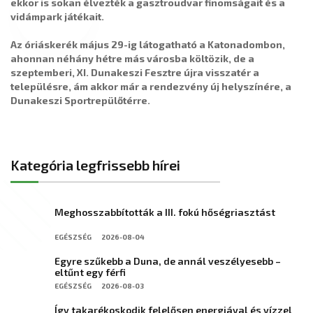
ekkor is sokan élvezték a gasztroudvar finomságait és a
vidámpark játékait.
Az óriáskerék május 29-ig látogatható a Katonadombon,
ahonnan néhány hétre más városba költözik, de a
szeptemberi, XI. Dunakeszi Fesztre újra visszatér a
településre, ám akkor már a rendezvény új helyszínére, a
Dunakeszi Sportrepülőtérre.
Kategória legfrissebb hírei
Meghosszabbították a III. fokú hőségriasztást
EGÉSZSÉG
2026-08-04
Egyre szűkebb a Duna, de annál veszélyesebb –
eltűnt egy férfi
EGÉSZSÉG
2026-08-03
Így takarékoskodik felelősen energiával és vízzel