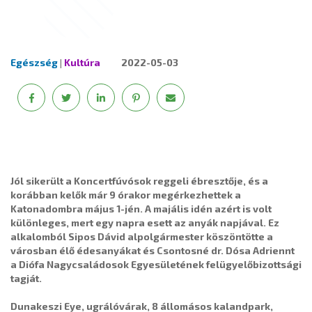
Egészség
|
Kultúra
2022-05-03
Jól sikerült a Koncertfúvósok reggeli ébresztője, és a
korábban kelők már 9 órakor megérkezhettek a
Katonadombra május 1-jén. A majális idén azért is volt
különleges, mert egy napra esett az anyák napjával. Ez
alkalomból Sipos Dávid alpolgármester köszöntötte a
városban élő édesanyákat és Csontosné dr. Dósa Adriennt
a Diófa Nagycsaládosok Egyesületének felügyelőbizottsági
tagját.
Dunakeszi Eye, ugrálóvárak, 8 állomásos kalandpark,