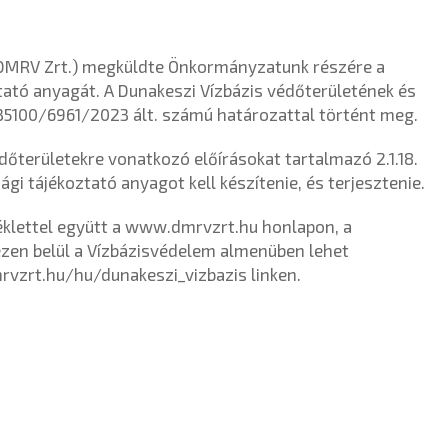
 (DMRV Zrt.) megküldte Önkormányzatunk részére a
tató anyagát. A Dunakeszi Vízbázis védőterületének és
35100/6961/2023 ált. számú határozattal történt meg.
édőterületekre vonatkozó előírásokat tartalmazó 2.1.18.
gi tájékoztató anyagot kell készítenie, és terjesztenie.
éklettel együtt a
www.dmrvzrt.hu
honlapon, a
zen belül a Vízbázisvédelem almenüben lehet
vzrt.hu/hu/dunakeszi_vizbazis
linken.