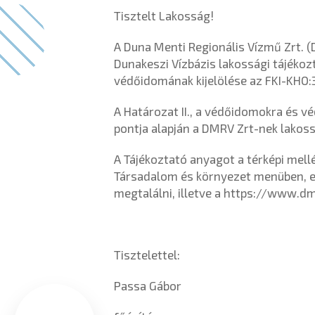
Tisztelt Lakosság!
A Duna Menti Regionális Vízmű Zrt.
Dunakeszi Vízbázis lakossági tájékoz
védőidomának kijelölése az FKI-KHO:
A Határozat II., a védőidomokra és v
pontja alapján a DMRV Zrt-nek lakossá
A Tájékoztató anyagot a térképi mell
Társadalom és környezet menüben, e
megtalálni, illetve a
https://www.dmr
Tisztelettel:
Passa Gábor