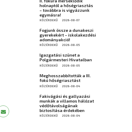
II. fokúra mérséklődik
holnaptól a hőségriasztás
– továbbra is vigyázzunk
egymásra!
KÖZÉRDEKŰ
2026-08-07
Fogjunk össze a dunakeszi
gyerekekért – iskolakezdési
adományakció!
KÖZÉRDEKŰ
2026-08-05
Igazgatási szünet a
Polgármesteri Hivatalban
KÖZÉRDEKŰ
2026-08-05
Meghosszabbították a III.
fokú hőségriasztást
KÖZÉRDEKŰ
2026-08-04
Fakivágási és gallyazási
munkák a villamos hálózat
védőtávolságának
biztosítása érdekében
KÖZÉRDEKŰ
2026-08-04