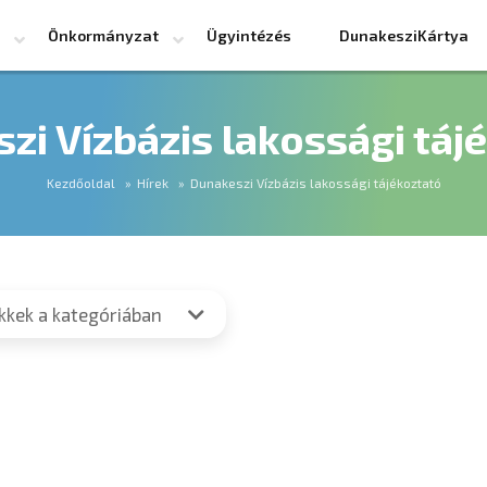
Önkormányzat
Ügyintézés
DunakesziKártya
zi Vízbázis lakossági táj
Kezdőoldal
Hírek
Dunakeszi Vízbázis lakossági tájékoztató
ikkek a kategóriában