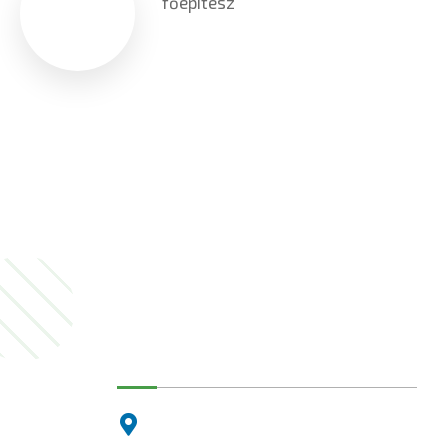
főépítész
Dunakeszi Polgármesteri Hiva
2120 Dunakeszi, Fő út 25.