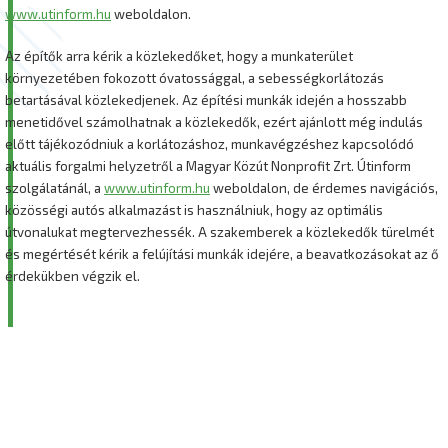
www.utinform.hu
weboldalon.
Az építők arra kérik a közlekedőket, hogy a munkaterület
környezetében fokozott óvatossággal, a sebességkorlátozás
betartásával közlekedjenek. Az építési munkák idején a hosszabb
menetidővel számolhatnak a közlekedők, ezért ajánlott még indulás
előtt tájékozódniuk a korlátozáshoz, munkavégzéshez kapcsolódó
aktuális forgalmi helyzetről a Magyar Közút Nonprofit Zrt. Útinform
szolgálatánál, a
www.utinform.hu
weboldalon, de érdemes navigációs,
közösségi autós alkalmazást is használniuk, hogy az optimális
útvonalukat megtervezhessék. A szakemberek a közlekedők türelmét
és megértését kérik a felújítási munkák idejére, a beavatkozásokat az ő
érdekükben végzik el.