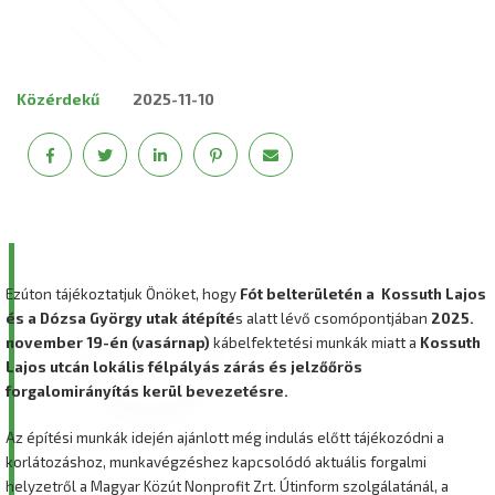
Közérdekű
2025-11-10
Ezúton tájékoztatjuk Önöket, hogy
Fót belterületén a Kossuth Lajos
és a Dózsa György utak átépíté
s alatt lévő csomópontjában
2025.
november 19-én (vasárnap)
kábelfektetési munkák miatt a
Kossuth
Lajos utcán lokális félpályás zárás és jelzőőrös
forgalomirányítás kerül bevezetésre.
Az építési munkák idején ajánlott még indulás előtt tájékozódni a
korlátozáshoz, munkavégzéshez kapcsolódó aktuális forgalmi
helyzetről a Magyar Közút Nonprofit Zrt. Útinform szolgálatánál, a