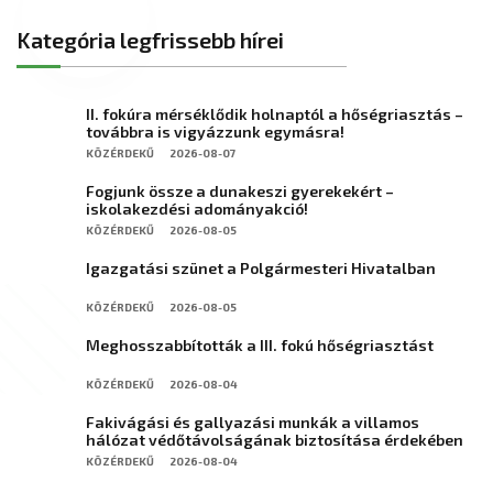
Kategória legfrissebb hírei
II. fokúra mérséklődik holnaptól a hőségriasztás –
továbbra is vigyázzunk egymásra!
KÖZÉRDEKŰ
2026-08-07
Fogjunk össze a dunakeszi gyerekekért –
iskolakezdési adományakció!
KÖZÉRDEKŰ
2026-08-05
Igazgatási szünet a Polgármesteri Hivatalban
KÖZÉRDEKŰ
2026-08-05
Meghosszabbították a III. fokú hőségriasztást
KÖZÉRDEKŰ
2026-08-04
Fakivágási és gallyazási munkák a villamos
hálózat védőtávolságának biztosítása érdekében
KÖZÉRDEKŰ
2026-08-04