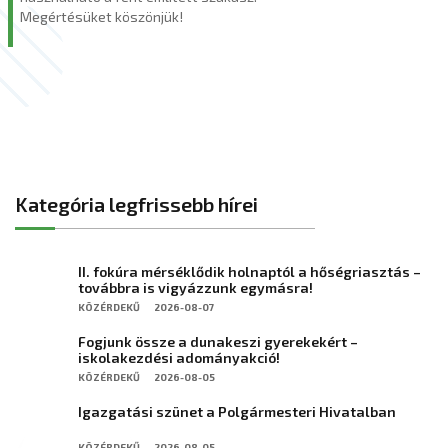
Megértésüket köszönjük!
Kategória legfrissebb hírei
II. fokúra mérséklődik holnaptól a hőségriasztás –
továbbra is vigyázzunk egymásra!
KÖZÉRDEKŰ
2026-08-07
Fogjunk össze a dunakeszi gyerekekért –
iskolakezdési adományakció!
KÖZÉRDEKŰ
2026-08-05
Igazgatási szünet a Polgármesteri Hivatalban
KÖZÉRDEKŰ
2026-08-05