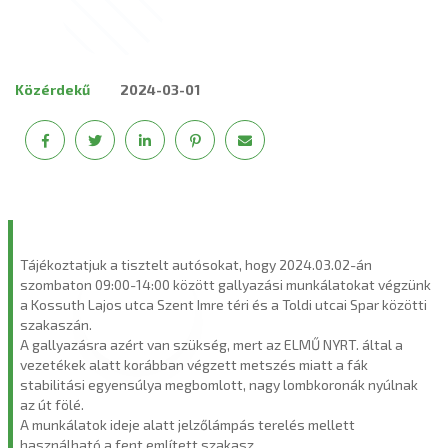
Közérdekű
2024-03-01
Tájékoztatjuk a tisztelt autósokat, hogy 2024.03.02-án
szombaton 09:00-14:00 között gallyazási munkálatokat végzünk
a Kossuth Lajos utca Szent Imre téri és a Toldi utcai Spar közötti
szakaszán.
A gallyazásra azért van szükség, mert az ELMŰ NYRT. által a
vezetékek alatt korábban végzett metszés miatt a fák
stabilitási egyensúlya megbomlott, nagy lombkoronák nyúlnak
az út fölé.
A munkálatok ideje alatt jelzőlámpás terelés mellett
használható a fent említett szakasz.