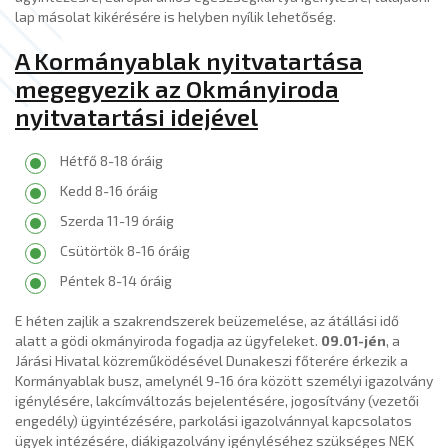
lap másolat kikérésére is helyben nyílik lehetőség.
A Kormányablak nyitvatartása
megegyezik az Okmányiroda
nyitvatartási idejével
Hétfő 8-18 óráig
Kedd 8-16 óráig
Szerda 11-19 óráig
Csütörtök 8-16 óráig
Péntek 8-14 óráig
E héten zajlik a szakrendszerek beüzemelése, az átállási idő
alatt a gödi okmányiroda fogadja az ügyfeleket.
09.01-jén
, a
Járási Hivatal közreműködésével Dunakeszi főterére érkezik a
Kormányablak busz, amelynél 9-16 óra között személyi igazolvány
igénylésére, lakcímváltozás bejelentésére, jogosítvány (vezetői
engedély) ügyintézésére, parkolási igazolvánnyal kapcsolatos
ügyek intézésére, diákigazolvány igényléséhez szükséges NEK