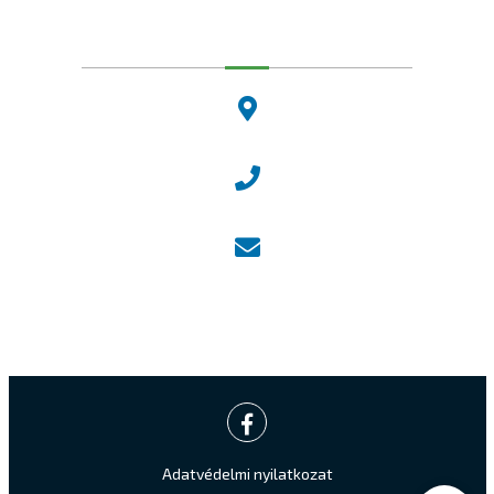
Dunakeszi Polgármesteri Hivatal
2120 Dunakeszi, Fő út 25.
Központi ügyfélvonal:
+36 27 542 800
Központi email:
ugyfelszolgalat@dunakeszi.hu
Jegyző email:
jegyzo@dunakeszi.hu
Adatvédelmi nyilatkozat