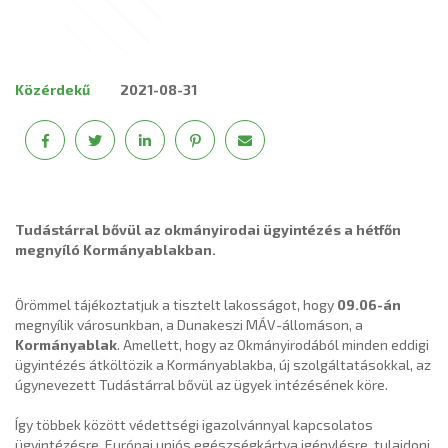
Közérdekű
2021-08-31
Tudástárral bővül az okmányirodai ügyintézés a hétfőn
megnyíló Kormányablakban.
Örömmel tájékoztatjuk a tisztelt lakosságot, hogy
09.06-án
megnyílik városunkban, a Dunakeszi MÁV-állomáson, a
Kormányablak
. Amellett, hogy az Okmányirodából minden eddigi
ügyintézés átköltözik a Kormányablakba, új szolgáltatásokkal, az
úgynevezett Tudástárral bővül az ügyek intézésének köre.
Így többek között védettségi igazolvánnyal kapcsolatos
ügyintézésre, Európai uniós egészségkártya igénylésre, tulajdoni