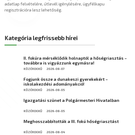
adatlap felvételére, útlevél igénylésére, ügyfélkapu
regisztrációra lesz lehetőség.
Kategória legfrissebb hírei
II. fokúra mérséklődik holnaptól a hőségriasztás –
továbbra is vigyázzunk egymásra!
KÖZÉRDEKŰ
2026-08-07
Fogjunk össze a dunakeszi gyerekekért –
iskolakezdési adományakció!
KÖZÉRDEKŰ
2026-08-05
Igazgatási szünet a Polgármesteri Hivatalban
KÖZÉRDEKŰ
2026-08-05
Meghosszabbították a III. fokú hőségriasztást
KÖZÉRDEKŰ
2026-08-04