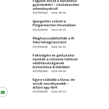
Fogjunk össze a dunakeszi
gyerekekért – iskolakezdési
adományakció!
KÖZÉRDEKŰ
2026-08-05
Igazgatási szünet a
Polgármesteri Hivatalban
KÖZÉRDEKŰ
2026-08-05
Meghosszabbították a III.
fokú hőségriasztást
KÖZÉRDEKŰ
2026-08-04
Fakivágási és gallyazási
munkák a villamos hálózat
védőtávolságának
biztosítása érdekében
KÖZÉRDEKŰ
2026-08-04
Egyre szűkebb a Duna, de
annál veszélyesebb –
eltűnt egy férfi
KÖZÉRDEKŰ
2026-08-03