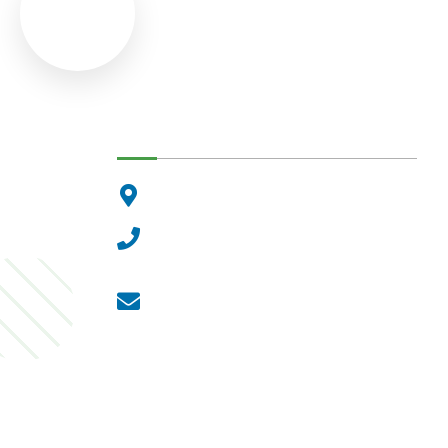
Dunakeszi Polgármesteri Hiva
2120 Dunakeszi, Fő út 25.
Központi ügyfélvonal:
+36 27 542 800
Központi email:
ugyfelszolgalat@dunakeszi.hu
Jegyző email:
jegyzo@dunakeszi.hu