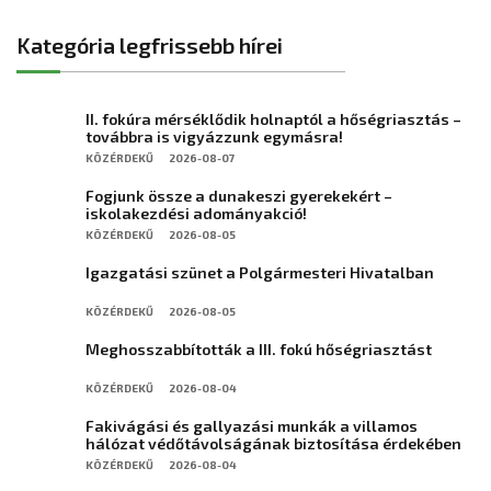
Kategória legfrissebb hírei
II. fokúra mérséklődik holnaptól a hőségriasztás –
továbbra is vigyázzunk egymásra!
KÖZÉRDEKŰ
2026-08-07
Fogjunk össze a dunakeszi gyerekekért –
iskolakezdési adományakció!
KÖZÉRDEKŰ
2026-08-05
Igazgatási szünet a Polgármesteri Hivatalban
KÖZÉRDEKŰ
2026-08-05
Meghosszabbították a III. fokú hőségriasztást
KÖZÉRDEKŰ
2026-08-04
Fakivágási és gallyazási munkák a villamos
hálózat védőtávolságának biztosítása érdekében
KÖZÉRDEKŰ
2026-08-04