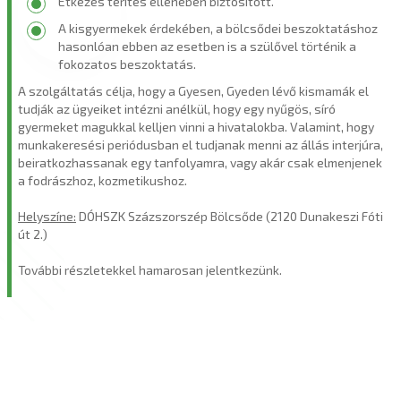
Étkezés térítés ellenében biztosított.
A kisgyermekek érdekében, a bölcsődei beszoktatáshoz
hasonlóan ebben az esetben is a szülővel történik a
fokozatos beszoktatás.
A szolgáltatás célja, hogy a Gyesen, Gyeden lévő kismamák el
tudják az ügyeiket intézni anélkül, hogy egy nyűgös, síró
gyermeket magukkal kelljen vinni a hivatalokba. Valamint, hogy
munkakeresési periódusban el tudjanak menni az állás interjúra,
beiratkozhassanak egy tanfolyamra, vagy akár csak elmenjenek
a fodrászhoz, kozmetikushoz.
Helyszíne:
DÓHSZK Százszorszép Bölcsőde (2120 Dunakeszi Fóti
út 2.)
További részletekkel hamarosan jelentkezünk.