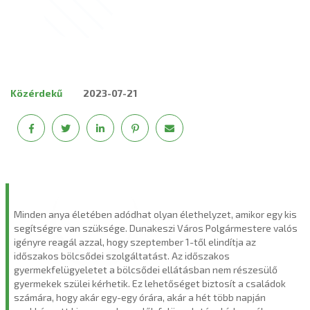
Közérdekű
2023-07-21
Minden anya életében adódhat olyan élethelyzet, amikor egy kis
segítségre van szüksége. Dunakeszi Város Polgármestere valós
igényre reagál azzal, hogy szeptember 1-től elindítja az
időszakos bölcsődei szolgáltatást. Az időszakos
gyermekfelügyeletet a bölcsődei ellátásban nem részesülő
gyermekek szülei kérhetik. Ez lehetőséget biztosít a családok
számára, hogy akár egy-egy órára, akár a hét több napján