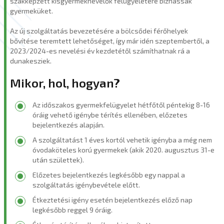
szakképzett kisgyermeknevelők felügyeletére bízhassák
gyermeküket.
Az új szolgáltatás bevezetésére a bölcsődei férőhelyek
bővítése teremtett lehetőséget, így már idén szeptembertől, a
2023/2024-es nevelési év kezdetétől számíthatnak rá a
dunakesziek.
Mikor, hol, hogyan?
Az időszakos gyermekfelügyelet hétfőtől péntekig 8-16
óráig vehető igénybe térítés ellenében, előzetes
bejelentkezés alapján.
A szolgáltatást 1 éves kortól vehetik igényba a még nem
óvodaköteles korú gyermekek (akik 2020. augusztus 31-e
után születtek).
Előzetes bejelentkezés legkésőbb egy nappal a
szolgáltatás igénybevétele előtt.
Étkeztetési igény esetén bejelentkezés előző nap
legkésőbb reggel 9 óráig.