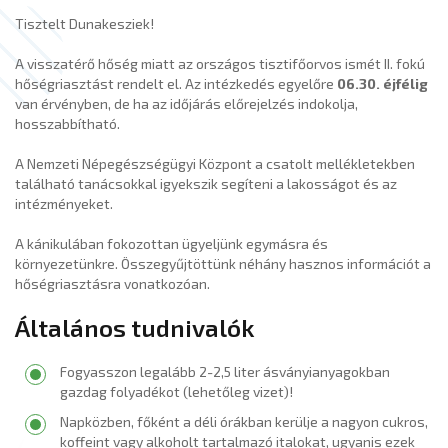
Tisztelt Dunakesziek!
A visszatérő hőség miatt az országos tisztifőorvos ismét II. fokú
hőségriasztást rendelt el. Az intézkedés egyelőre
06.30. éjfélig
van érvényben, de ha az időjárás előrejelzés indokolja,
hosszabbítható.
A Nemzeti Népegészségügyi Központ a csatolt mellékletekben
található tanácsokkal igyekszik segíteni a lakosságot és az
intézményeket.
A kánikulában fokozottan ügyeljünk egymásra és
környezetünkre. Összegyűjtöttünk néhány hasznos információt a
hőségriasztásra vonatkozóan.
Általános tudnivalók
Fogyasszon legalább 2-2,5 liter ásványianyagokban
gazdag folyadékot (lehetőleg vizet)!
Napközben, főként a déli órákban kerülje a nagyon cukros,
koffeint vagy alkoholt tartalmazó italokat, ugyanis ezek