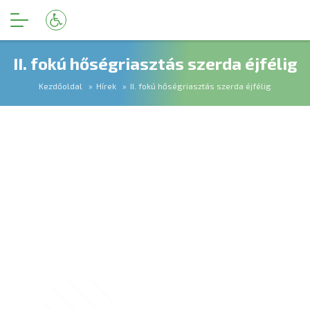
II. fokú hőségriasztás szerda éjfélig
Kezdőoldal
Hírek
II. fokú hőségriasztás szerda éjfélig