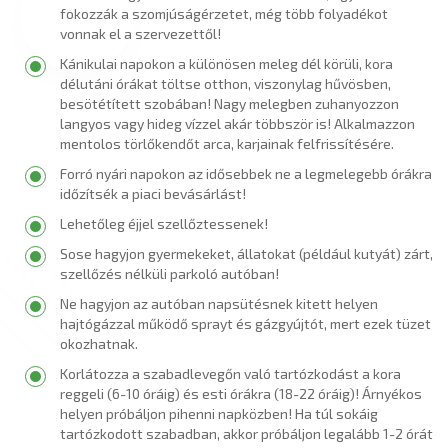
fokozzák a szomjúságérzetet, még több folyadékot
vonnak el a szervezettől!
Kánikulai napokon a különösen meleg dél körüli, kora
délutáni órákat töltse otthon, viszonylag hűvösben,
besötétített szobában! Nagy melegben zuhanyozzon
langyos vagy hideg vízzel akár többször is! Alkalmazzon
mentolos törlőkendőt arca, karjainak felfrissítésére.
Forró nyári napokon az idősebbek ne a legmelegebb órákra
időzítsék a piaci bevásárlást!
Lehetőleg éjjel szellőztessenek!
Sose hagyjon gyermekeket, állatokat (például kutyát) zárt,
szellőzés nélküli parkoló autóban!
Ne hagyjon az autóban napsütésnek kitett helyen
hajtógázzal működő sprayt és gázgyújtót, mert ezek tüzet
okozhatnak.
Korlátozza a szabadlevegőn való tartózkodást a kora
reggeli (6-10 óráig) és esti órákra (18-22 óráig)! Árnyékos
helyen próbáljon pihenni napközben! Ha túl sokáig
tartózkodott szabadban, akkor próbáljon legalább 1-2 órát