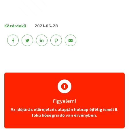
Közérdekű
2021-06-28
Figyelem!
Az időjárás előrejelzés alapján holnap éjfélig ismét II.
fokú hőségriadó van érvényben.