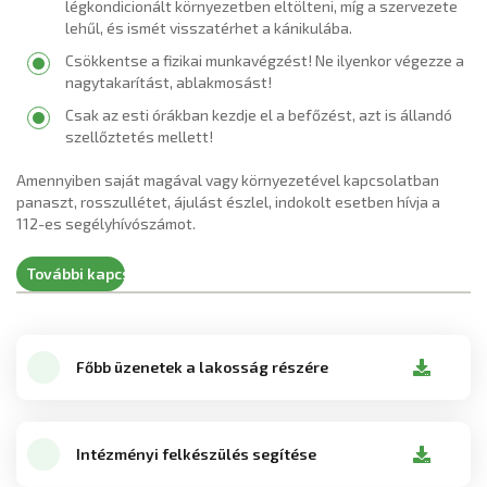
légkondicionált környezetben eltölteni, míg a szervezete
lehűl, és ismét visszatérhet a kánikulába.
Csökkentse a fizikai munkavégzést! Ne ilyenkor végezze a
nagytakarítást, ablakmosást!
Csak az esti órákban kezdje el a befőzést, azt is állandó
szellőztetés mellett!
Amennyiben saját magával vagy környezetével kapcsolatban
panaszt, rosszullétet, ájulást észlel, indokolt esetben hívja a
112-es segélyhívószámot.
További kapcsolódó fájlok
Főbb üzenetek a lakosság részére
Intézményi felkészülés segítése