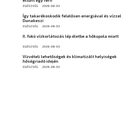
eltűnt egy férfi
EGÉSZSÉG
2026-08-03
Így takarékoskodik felelősen energiával és vízzel
Dunakeszi
EGÉSZSÉG
2026-08-03
II. fokú vízkorlátozás lép életbe a hőkupola miatt
EGÉSZSÉG
2026-08-03
Vízvételi lehetőségek és klimatizált helyiségek
hőségriadó idején
EGÉSZSÉG
2026-08-02