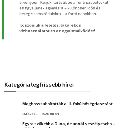
érvényben. Kérjük, tartsák be a fenti szabályokat,
és figyeljenek egymásra – különösen idős és
beteg szomszédainkra – a forró napokban.
Köszönjük a felelős, takarékos
vízhasználatot és az együttműködést!
Kategória legfrissebb hírei
Meghosszabbították a III. fokú hőségriasztást
EGÉSZSÉG
2026-08-04
Egyre szűkebb a Duna, de annál veszélyesebb –