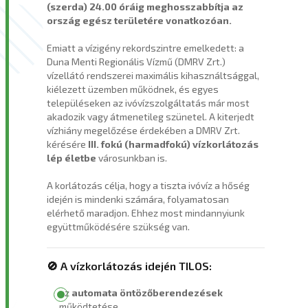
(szerda) 24.00 óráig meghosszabbítja az
ország egész területére vonatkozóan.
Emiatt a vízigény rekordszintre emelkedett: a
Duna Menti Regionális Vízmű (DMRV Zrt.)
vízellátó rendszerei maximális kihasználtsággal,
kiélezett üzemben működnek, és egyes
településeken az ivóvízszolgáltatás már most
akadozik vagy átmenetileg szünetel. A kiterjedt
vízhiány megelőzése érdekében a DMRV Zrt.
kérésére
III. fokú (harmadfokú) vízkorlátozás
lép életbe
városunkban is.
A korlátozás célja, hogy a tiszta ivóvíz a hőség
idején is mindenki számára, folyamatosan
elérhető maradjon. Ehhez most mindannyiunk
együttműködésére szükség van.
🚫 A vízkorlátozás idején TILOS:
az
automata öntözőberendezések
működtetése,