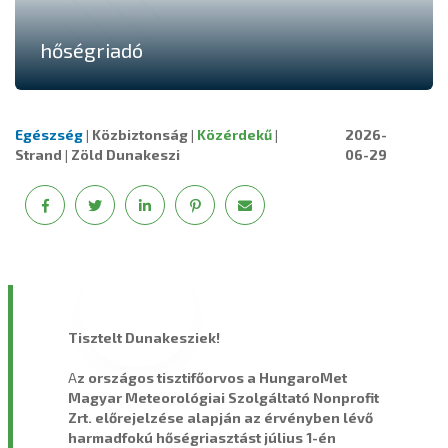
hőségriadó
Egészség
|
Közbiztonság
|
Közérdekű
|
2026-
Strand
|
Zöld Dunakeszi
06-29
Tisztelt Dunakesziek!
A
z országos tisztifőorvos a HungaroMet
Magyar Meteorológiai Szolgáltató Nonprofit
Zrt. előrejelzése alapján az érvényben lévő
harmadfokú hőségriasztást július 1-én