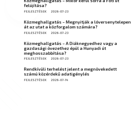
Közmeghallgatás – Mikor kerül sorra a Fóti út
felújítása?
FEJLESZTÉSEK
2026-07-23
Közmeghallgatás – Megnyitják a lóversenytelepen
át az utat a közforgalom számára?
FEJLESZTÉSEK
2026-07-23
Közmeghallgatás – A Diáknegyedhez vagy a
gazdasági övezethez épül a Hunyadi út
meghosszabbítása?
FEJLESZTÉSEK
2026-07-23
Rendkívüli terhelést jelent a megnövekedett
számú közérdekű adatigénylés
FEJLESZTÉSEK
2026-07-14