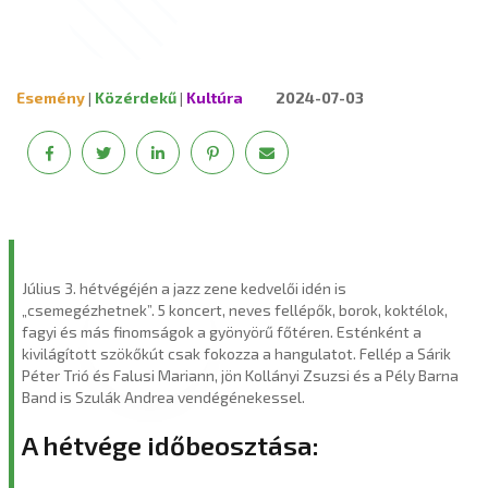
Esemény
|
Közérdekű
|
Kultúra
2024-07-03
Július 3. hétvégéjén a jazz zene kedvelői idén is
„csemegézhetnek”. 5 koncert, neves fellépők, borok, koktélok,
fagyi és más finomságok a gyönyörű főtéren. Esténként a
kivilágított szökőkút csak fokozza a hangulatot. Fellép a Sárik
Péter Trió és Falusi Mariann, jön Kollányi Zsuzsi és a Pély Barna
Band is Szulák Andrea vendégénekessel.
A hétvége időbeosztása: