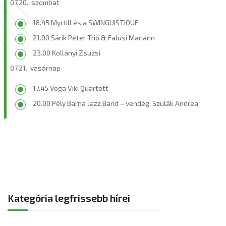
07.20., szombat
18.45 Myrtill és a SWINGUISTIQUE
21.00 Sárik Péter Trió & Falusi Mariann
23.00 Kollányi Zsuzsi
07.21., vasárnap
17.45 Voga Viki Quartett
20.00 Pély Barna Jazz Band – vendég: Szulák Andrea
Kategória legfrissebb hírei