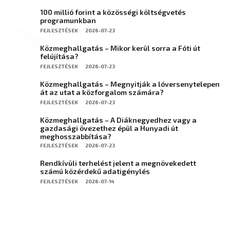
100 millió forint a közösségi költségvetés
programunkban
FEJLESZTÉSEK
2026-07-23
Közmeghallgatás – Mikor kerül sorra a Fóti út
felújítása?
FEJLESZTÉSEK
2026-07-23
Közmeghallgatás – Megnyitják a lóversenytelepen
át az utat a közforgalom számára?
FEJLESZTÉSEK
2026-07-23
Közmeghallgatás – A Diáknegyedhez vagy a
gazdasági övezethez épül a Hunyadi út
meghosszabbítása?
FEJLESZTÉSEK
2026-07-23
Rendkívüli terhelést jelent a megnövekedett
számú közérdekű adatigénylés
FEJLESZTÉSEK
2026-07-14