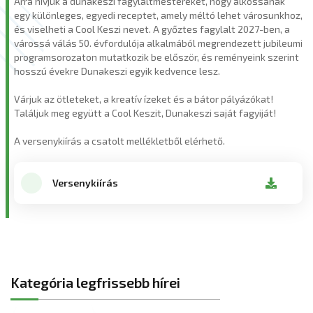
Arra hívjuk a dunakeszi fagylaltmestereket, hogy alkossanak
egy különleges, egyedi receptet, amely méltó lehet városunkhoz,
és viselheti a Cool Keszi nevet. A győztes fagylalt 2027-ben, a
várossá válás 50. évfordulója alkalmából megrendezett jubileumi
programsorozaton mutatkozik be először, és reményeink szerint
hosszú évekre Dunakeszi egyik kedvence lesz.
Várjuk az ötleteket, a kreatív ízeket és a bátor pályázókat!
Találjuk meg együtt a Cool Keszit, Dunakeszi saját fagyiját!
A versenykiírás a csatolt mellékletből elérhető.
Versenykiírás
Kategória legfrissebb hírei