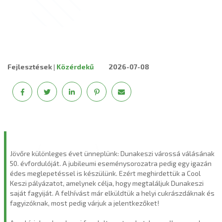
Fejlesztések
|
Közérdekű
2026-07-08
Jövőre különleges évet ünneplünk: Dunakeszi várossá válásának
50. évfordulóját. A jubileumi eseménysorozatra pedig egy igazán
édes meglepetéssel is készülünk. Ezért meghirdettük a Cool
Keszi pályázatot, amelynek célja, hogy megtaláljuk Dunakeszi
saját fagyiját. A felhívást már elküldtük a helyi cukrászdáknak és
fagyizóknak, most pedig várjuk a jelentkezőket!