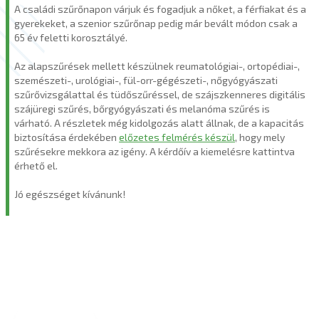
A családi szűrőnapon várjuk és fogadjuk a nőket, a férfiakat és a
gyerekeket, a szenior szűrőnap pedig már bevált módon csak a
65 év feletti korosztályé.
Az alapszűrések mellett készülnek reumatológiai-, ortopédiai-,
szemészeti-, urológiai-, fül-orr-gégészeti-, nőgyógyászati
szűrővizsgálattal és tüdőszűréssel, de szájszkenneres digitális
szájüregi szűrés, bőrgyógyászati és melanóma szűrés is
várható. A részletek még kidolgozás alatt állnak, de a kapacitás
biztosítása érdekében
előzetes felmérés készül
, hogy mely
szűrésekre mekkora az igény. A kérdőív a kiemelésre kattintva
érhető el.
Jó egészséget kívánunk!