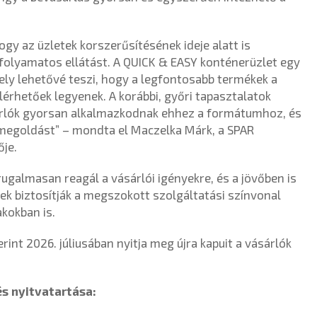
gy az üzletek korszerűsítésének ideje alatt is
 folyamatos ellátást. A QUICK & EASY konténerüzlet egy
y lehetővé teszi, hogy a legfontosabb termékek a
érhetőek legyenek. A korábbi, győri tapasztalatok
árlók gyorsan alkalmazkodnak ehhez a formátumhoz, és
s megoldást” – mondta el Maczelka Márk, a SPAR
je.
ugalmasan reagál a vásárlói igényekre, és a jövőben is
k biztosítják a megszokott szolgáltatási színvonal
kokban is.
rint 2026. júliusában nyitja meg újra kapuit a vásárlók
és nyitvatartása: