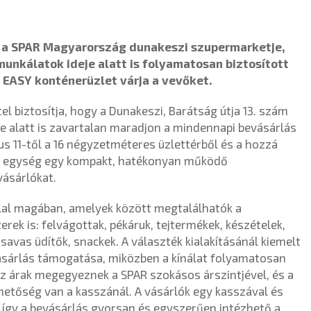
ár a SPAR Magyarország dunakeszi szupermarketje,
munkálatok ideje alatt is folyamatosan biztosított
 EASY konténerüzlet várja a vevőket.
 biztosítja, hogy a Dunakeszi, Barátság útja 13. szám
eje alatt is zavartalan maradjon a mindennapi bevásárlás
s 11-től a 16 négyzetméteres üzlettérből és a hozzá
ott egység egy kompakt, hatékonyan működő
vásárlókat.
glal magában, amelyek között megtalálhatók a
erek is: felvágottak, pékáruk, tejtermékek, készételek,
savas üdítők, snackek. A választék kialakításánál kiemelt
ásárlás támogatása, miközben a kínálat folyamatosan
 Az árak megegyeznek a SPAR szokásos árszintjével, és a
hetőség van a kasszánál. A vásárlók egy kasszával és
, így a bevásárlás gyorsan és egyszerűen intézhető a