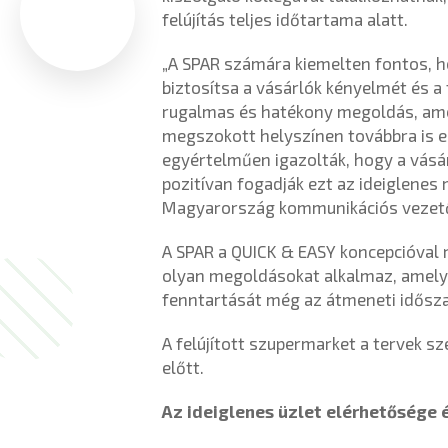
felújítás teljes időtartama alatt.
„A SPAR számára kiemelten fontos, ho
biztosítsa a vásárlók kényelmét és a
rugalmas és hatékony megoldás, amel
megszokott helyszínen továbbra is el
egyértelműen igazolták, hogy a vás
pozitívan fogadják ezt az ideiglene
Magyarország kommunikációs vezető
A SPAR a QUICK & EASY koncepcióval r
olyan megoldásokat alkalmaz, amelye
fenntartását még az átmeneti idősza
A felújított szupermarket a tervek sze
előtt.
Az ideiglenes üzlet elérhetősége 