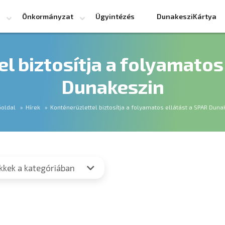
Önkormányzat
Ügyintézés
DunakesziKártya
l biztosítja a folyamatos
Dunakeszin
oldal
Hírek
Konténerüzlettel biztosítja a folyamatos ellátást a SPAR Duna
ikkek a kategóriában