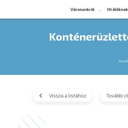
Városunkról
Itt élőknek
Konténerüzlette
Kezdő
Vissza a listához
További c