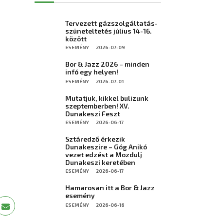
Tervezett gázszolgáltatás-
szüneteltetés július 14-16.
között
ESEMÉNY
2026-07-09
Bor & Jazz 2026 – minden
infó egy helyen!
ESEMÉNY
2026-07-01
Mutatjuk, kikkel bulizunk
szeptemberben! XV.
Dunakeszi Feszt
ESEMÉNY
2026-06-17
Sztáredző érkezik
Dunakeszire – Góg Anikó
vezet edzést a Mozdulj
Dunakeszi keretében
ESEMÉNY
2026-06-17
Hamarosan itt a Bor & Jazz
esemény
ESEMÉNY
2026-06-16