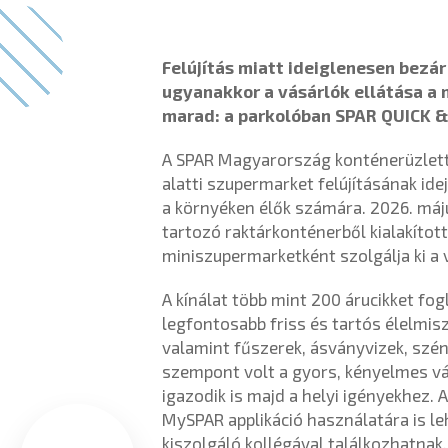
Felújítás miatt ideiglenesen bez
ugyanakkor a vásárlók ellátása a 
marad: a parkolóban SPAR QUICK &
A SPAR Magyarország konténerüzlettel
alatti szupermarket felújításának id
a környéken élők számára. 2026. máju
tartozó raktárkonténerből kialakít
miniszupermarketként szolgálja ki a 
A kínálat több mint 200 árucikket fo
legfontosabb friss és tartós élelmisz
valamint fűszerek, ásványvizek, szén
szempont volt a gyors, kényelmes v
igazodik is majd a helyi igényekhez.
MySPAR applikáció használatára is le
kiszolgáló kollégával találkozhatnak