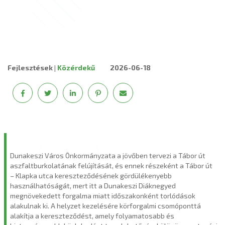
Fejlesztések
|
Közérdekű
2026-06-18
Dunakeszi Város Önkormányzata a jövőben tervezi a Tábor út
aszfaltburkolatának felújítását, és ennek részeként a Tábor út
– Klapka utca kereszteződésének gördülékenyebb
használhatóságát, mert itt a Dunakeszi Diáknegyed
megnövekedett forgalma miatt időszakonként torlódások
alakulnak ki. A helyzet kezelésére körforgalmi csomóponttá
alakítja a kereszteződést, amely folyamatosabb és