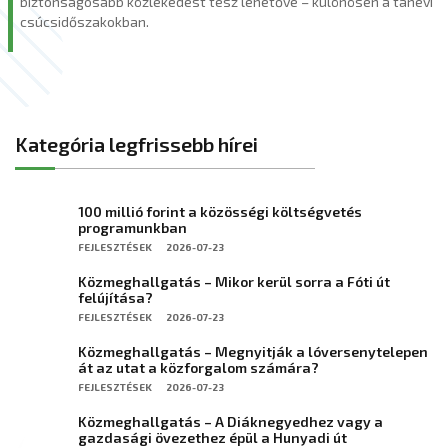
biztonságosabb közlekedést tesz lehetővé – különösen a tanévi
csúcsidőszakokban.
Kategória legfrissebb hírei
100 millió forint a közösségi költségvetés
programunkban
FEJLESZTÉSEK
2026-07-23
Közmeghallgatás – Mikor kerül sorra a Fóti út
felújítása?
FEJLESZTÉSEK
2026-07-23
Közmeghallgatás – Megnyitják a lóversenytelepen
át az utat a közforgalom számára?
FEJLESZTÉSEK
2026-07-23
Közmeghallgatás – A Diáknegyedhez vagy a
gazdasági övezethez épül a Hunyadi út