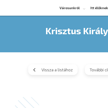
Városunkról
Itt élőknek
Krisztus Királ
Vissza a listához
További c