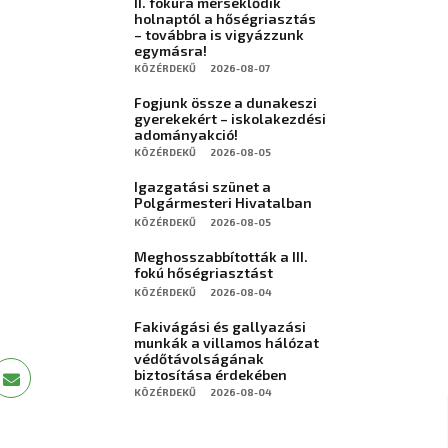
II. fokúra mérséklődik
holnaptól a hőségriasztás
– továbbra is vigyázzunk
egymásra!
KÖZÉRDEKŰ
2026-08-07
Fogjunk össze a dunakeszi
gyerekekért – iskolakezdési
adományakció!
KÖZÉRDEKŰ
2026-08-05
Igazgatási szünet a
Polgármesteri Hivatalban
KÖZÉRDEKŰ
2026-08-05
Meghosszabbították a III.
fokú hőségriasztást
KÖZÉRDEKŰ
2026-08-04
Fakivágási és gallyazási
munkák a villamos hálózat
védőtávolságának
biztosítása érdekében
KÖZÉRDEKŰ
2026-08-04