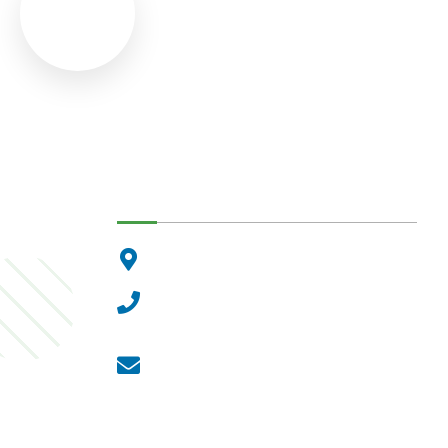
Dunakeszi Polgármesteri Hiva
2120 Dunakeszi, Fő út 25.
Központi ügyfélvonal:
+36 27 542 800
Központi email:
ugyfelszolgalat@dunakeszi.hu
Jegyző email:
jegyzo@dunakeszi.hu