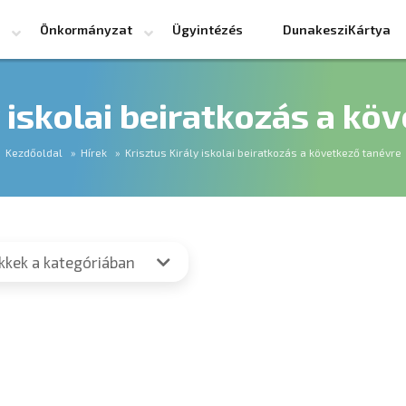
Önkormányzat
Ügyintézés
DunakesziKártya
y iskolai beiratkozás a kö
Kezdőoldal
Hírek
Krisztus Király iskolai beiratkozás a következő tanévre
ikkek a kategóriában