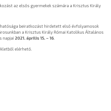
tkozást az elsős gyermekek számára a Krisztus Király
őhatósága beiratkozást hirdetett első évfolyamosok
rosunkban a Krisztus Király Római Katolikus Általános
s napjai
2021. április 15. – 16
.
kletből elérhető.