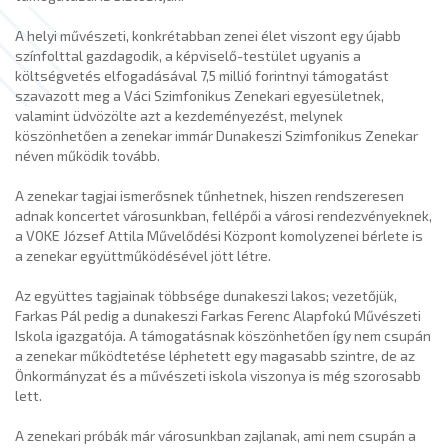
A helyi művészeti, konkrétabban zenei élet viszont egy újabb
színfolttal gazdagodik, a képviselő-testület ugyanis a
költségvetés elfogadásával 7,5 millió forintnyi támogatást
szavazott meg a Váci Szimfonikus Zenekari egyesületnek,
valamint üdvözölte azt a kezdeményezést, melynek
köszönhetően a zenekar immár Dunakeszi Szimfonikus Zenekar
néven működik tovább.
A zenekar tagjai ismerősnek tűnhetnek, hiszen rendszeresen
adnak koncertet városunkban, fellépői a városi rendezvényeknek,
a VOKE József Attila Művelődési Központ komolyzenei bérlete is
a zenekar együttműködésével jött létre.
Az együttes tagjainak többsége dunakeszi lakos; vezetőjük,
Farkas Pál pedig a dunakeszi Farkas Ferenc Alapfokú Művészeti
Iskola igazgatója. A támogatásnak köszönhetően így nem csupán
a zenekar működtetése léphetett egy magasabb szintre, de az
Önkormányzat és a művészeti iskola viszonya is még szorosabb
lett.
A zenekari próbák már városunkban zajlanak, ami nem csupán a