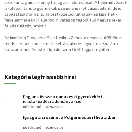
zenekar tagjainak könnyíti meg a mindennapjait. A helyi művészeti
iskolában tanuló gyermekek számára is motivációt jelent, de jó
tapasztalatforrás is, ha testközelből láthatják és kísérhetik
figyelemmel egy 51 állandó, hivatásos tagból álló nagyzenekar
felkészülését, próbáit.
Az immáron Dunakeszi Szimfonikus Zenekar néven, külföldön is
rendszeresen koncertező, méltán sikeres együttes ezután a
határon innen és túl is Dunakeszi jó hírét fogja öregbíteni.
Kategória legfrissebb hírei
Fogjunk össze a dunakeszi gyerekekért –
iskolakezdési adományakció!
KÖZÉRDEKŰ
2026-08-05
Igazgatási szünet a Polgármesteri Hivatalban
KÖZÉRDEKŰ
2026-08-05