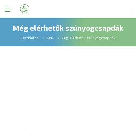
Még elérhetők szúnyogcsapdák
Kezdőoldal
Hírek
Még elérhetők szúnyogcsapdák