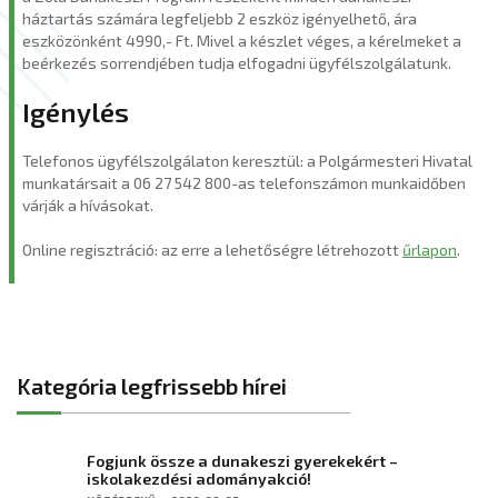
háztartás számára legfeljebb 2 eszköz igényelhető, ára
eszközönként 4990,- Ft. Mivel a készlet véges, a kérelmeket a
beérkezés sorrendjében tudja elfogadni ügyfélszolgálatunk.
Igénylés
Telefonos ügyfélszolgálaton keresztül: a Polgármesteri Hivatal
munkatársait a 06 27 542 800-as telefonszámon munkaidőben
várják a hívásokat.
Online regisztráció: az erre a lehetőségre létrehozott
űrlapon
.
Kategória legfrissebb hírei
Fogjunk össze a dunakeszi gyerekekért –
iskolakezdési adományakció!