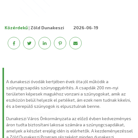
Közérdekű
|
Zöld Dunakeszi
2026-06-19
A dunakeszi óvodák kertjében évek óta jól működik a
szúnyogcsapdás szúnyoggyérítés. A csapdák 200 nm-nyi
területen képesek magukhoz vonzani a szúnyogokat, amik az
eszközön belül helyezik el petéiket, ám ezek nem tudnak kikelni,
és a berepülő szúnyogok is elpusztulnak benne.
Dunakeszi Város Önkormányzata az előző évben kedvezményes
áron tudta biztosítani lakosai számára a szúnyogcsapdákat,
amelyek a készlet erejéig idén is elérhetők. A kezdeményezéssel
a Zöld Dunakeszi Program részeként minden dunakeszi