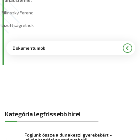
Tanácsterme.
Bilinszky Ferenc
bizottsági elnök
Dokumentumok
Kategória legfrissebb hírei
Fogjunk össze a dunakeszi gyerekekért –
iskolakezdési adományakció!