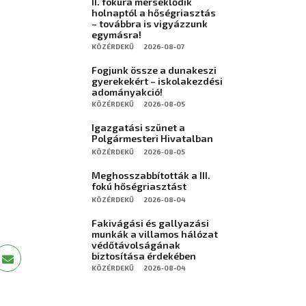
II. fokúra mérséklődik
holnaptól a hőségriasztás
– továbbra is vigyázzunk
egymásra!
KÖZÉRDEKŰ
2026-08-07
Fogjunk össze a dunakeszi
gyerekekért – iskolakezdési
adományakció!
KÖZÉRDEKŰ
2026-08-05
Igazgatási szünet a
Polgármesteri Hivatalban
KÖZÉRDEKŰ
2026-08-05
Meghosszabbították a III.
fokú hőségriasztást
KÖZÉRDEKŰ
2026-08-04
Fakivágási és gallyazási
munkák a villamos hálózat
védőtávolságának
biztosítása érdekében
KÖZÉRDEKŰ
2026-08-04