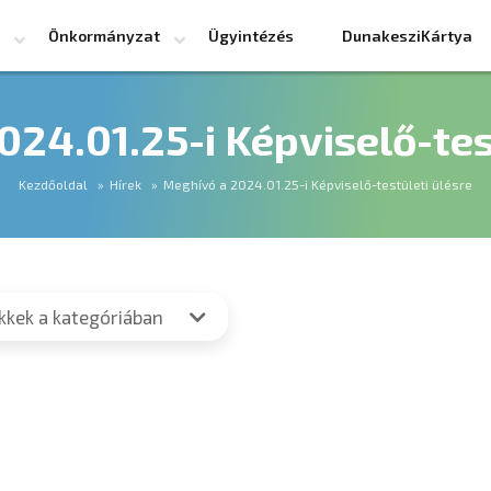
Önkormányzat
Ügyintézés
DunakesziKártya
24.01.25-i Képviselő-tes
Kezdőoldal
Hírek
Meghívó a 2024.01.25-i Képviselő-testületi ülésre
ikkek a kategóriában