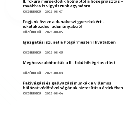
II. fokúra mérséklődik holnaptól a hőségriasztás –
továbbra is vigyázzunk egymásra!
KÖZÉRDEKŰ
2026-08-07
Fogjunk össze a dunakeszi gyerekekért –
iskolakezdési adományakció!
KÖZÉRDEKŰ
2026-08-05
Igazgatási szünet a Polgármesteri Hivatalban
KÖZÉRDEKŰ
2026-08-05
Meghosszabbították a III. fokú hőségriasztást
KÖZÉRDEKŰ
2026-08-04
Fakivágási és gallyazási munkák a villamos
hálózat védőtávolságának biztosítása érdekében
KÖZÉRDEKŰ
2026-08-04