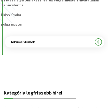
Az ülés helye Dunakeszi Város Polgármesteri Hivatalának
Tanácsterme.
Dióssi Csaba
polgármester
Dokumentumok
Kategória legfrissebb hírei