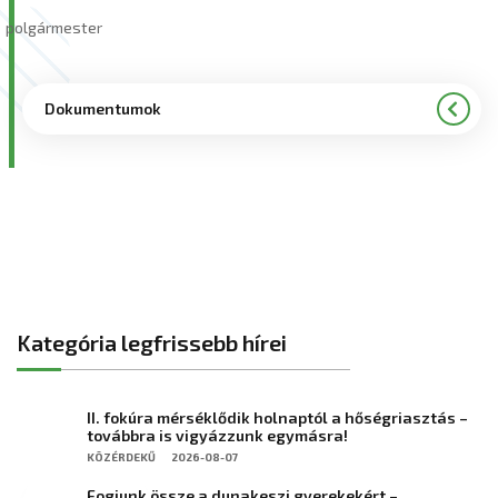
polgármester
Dokumentumok
Kategória legfrissebb hírei
II. fokúra mérséklődik holnaptól a hőségriasztás –
továbbra is vigyázzunk egymásra!
KÖZÉRDEKŰ
2026-08-07
Fogjunk össze a dunakeszi gyerekekért –