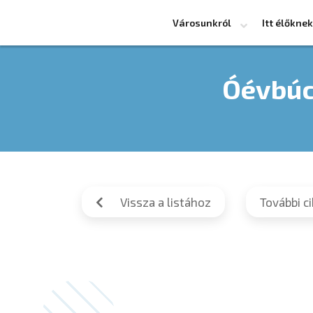
Városunkról
Itt élőknek
Óévbúc
Vissza a listához
További c