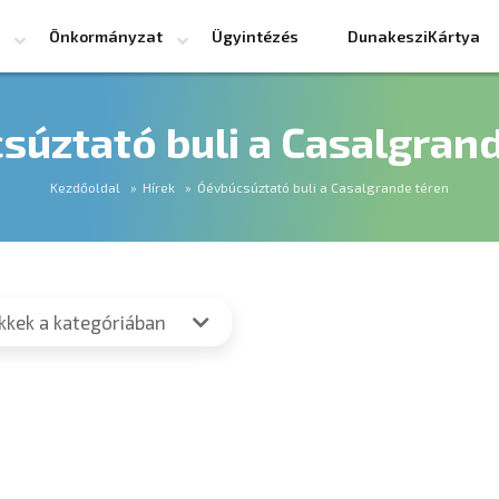
Önkormányzat
Ügyintézés
DunakesziKártya
súztató buli a Casalgrand
Kezdőoldal
Hírek
Óévbúcsúztató buli a Casalgrande téren
ikkek a kategóriában