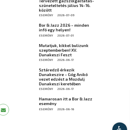
Tervezett gázszolgáltatás-
szüneteltetés július 14-16.
között
ESEMÉNY
2026-07-09
Bor & Jazz 2026 – minden
infó egy helyen!
ESEMÉNY
2026-07-01
Mutatjuk, kikkel bulizunk
szeptemberben! XV.
Dunakeszi Feszt
ESEMÉNY
2026-06-17
Sztáredző érkezik
Dunakeszire – Góg Anikó
vezet edzést a Mozdulj
Dunakeszi keretében
ESEMÉNY
2026-06-17
Hamarosan itt a Bor & Jazz
esemény
ESEMÉNY
2026-06-16
Kis