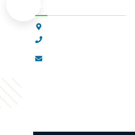
Dunakeszi Polgármesteri Hiva
2120 Dunakeszi, Fő út 25.
Központi ügyfélvonal:
+36 27 542 800
Központi email:
ugyfelszolgalat@dunakeszi.hu
Jegyző email:
jegyzo@dunakeszi.hu