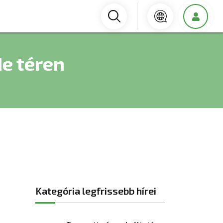
e téren
Kategória legfrissebb hírei