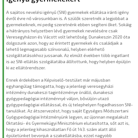
A sajátos nevelési igényű (SNI) gyermekek ellátása iránti igény
évről évre nő városunkban is. A szülők szeretnék a legjobbat a
gyermekeiknek, mi pedig szeretnénk ebben segíteni őket. Sokáig
a hátrányos helyzetben lévő gyermekek nevelésére csak
Veresegyházon és Vácott volt lehetőség. Dunakeszin 2020 óta
dolgozunk azon, hogy az érintett gyermekek és családjaik a
lehető legmagasabb színvonalú, helyben elérhető
szolgáltatásokhoz jussanak. Az elmúlt években több ingatlant
is az SNI-ellátás szolgálatába állítottunk, hogy helyben épüljön
ki az ellátórendszer.
Ennek érdekében a Képviselő-testület már májusban
egyhangúlag támogatta, hogy a jelenlegi veresegyházi
intézmény dunakeszi tagintézménye önálló, dunakeszi
gyógypedagógiai intézménnyé váljon, bővüljön utazó
gyógypedagógiai ellátással, és új telephelyen fogadhasson SNI-
tanulókat. Az átszervezést, hogy saját Egységes Módszertani
Gyógypedagógiai Intézményünk legyen, az újonnan megalakult
Oktatási- és Gyermekügyi Minisztérium elutasította, sőt azt is,
hogy a jelenleg kihasználatlan Fő út 143. szám alatt álló
épületünket bevonjuk a szakellátásba, ezzel nagyobb