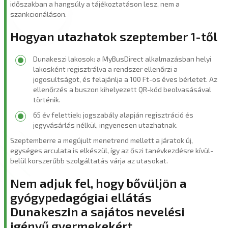
időszakban a hangsúly a tájékoztatáson lesz, nem a
szankcionáláson.
Hogyan utazhatok szeptember 1-től
Dunakeszi lakosok: a MyBusDirect alkalmazásban helyi
lakosként regisztrálva a rendszer ellenőrzi a
jogosultságot, és felajánlja a 100 Ft-os éves bérletet. Az
ellenőrzés a buszon kihelyezett QR-kód beolvasásával
történik.
65 év felettiek: jogszabály alapján regisztráció és
jegyvásárlás nélkül, ingyenesen utazhatnak.
Szeptemberre a megújult menetrend mellett a járatok új,
egységes arculata is elkészül, így az őszi tanévkezdésre kívül-
belül korszerűbb szolgáltatás várja az utasokat.
Nem adjuk fel, hogy bővüljön a
gyógypedagógiai ellátás
Dunakeszin a sajátos nevelési
igényű gyermekekért