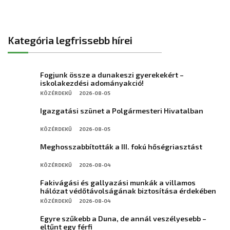
Kategória legfrissebb hírei
Fogjunk össze a dunakeszi gyerekekért –
iskolakezdési adományakció!
KÖZÉRDEKŰ
2026-08-05
Igazgatási szünet a Polgármesteri Hivatalban
KÖZÉRDEKŰ
2026-08-05
Meghosszabbították a III. fokú hőségriasztást
KÖZÉRDEKŰ
2026-08-04
Fakivágási és gallyazási munkák a villamos
hálózat védőtávolságának biztosítása érdekében
KÖZÉRDEKŰ
2026-08-04
Egyre szűkebb a Duna, de annál veszélyesebb –
eltűnt egy férfi