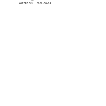
KÖZÉRDEKŰ
2026-08-03
Dunakeszi Polgármesteri Hivatal