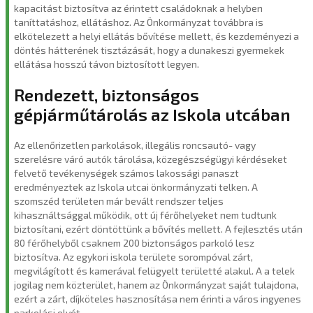
kapacitást biztosítva az érintett családoknak a helyben
taníttatáshoz, ellátáshoz. Az Önkormányzat továbbra is
elkötelezett a helyi ellátás bővítése mellett, és kezdeményezi a
döntés hátterének tisztázását, hogy a dunakeszi gyermekek
ellátása hosszú távon biztosított legyen.
Rendezett, biztonságos
gépjárműtárolás az Iskola utcában
Az ellenőrizetlen parkolások, illegális roncsautó- vagy
szerelésre váró autók tárolása, közegészségügyi kérdéseket
felvető tevékenységek számos lakossági panaszt
eredményeztek az Iskola utcai önkormányzati telken. A
szomszéd területen már bevált rendszer teljes
kihasználtsággal működik, ott új férőhelyeket nem tudtunk
biztosítani, ezért döntöttünk a bővítés mellett. A fejlesztés után
80 férőhelyből csaknem 200 biztonságos parkoló lesz
biztosítva. Az egykori iskola területe sorompóval zárt,
megvilágított és kamerával felügyelt területté alakul. A a telek
jogilag nem közterület, hanem az Önkormányzat saját tulajdona,
ezért a zárt, díjköteles hasznosítása nem érinti a város ingyenes
parkolási elvét.