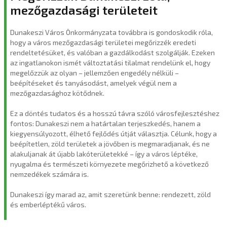
mezőgazdasági területeit
Dunakeszi Város Önkormányzata továbbra is gondoskodik róla,
hogy a város mezőgazdasági területei megőrizzék eredeti
rendeltetésüket, és valóban a gazdálkodást szolgálják. Ezeken
az ingatlanokon ismét változtatási tilalmat rendelünk el, hogy
megelőzzük az olyan – jellemzően engedély nélküli –
beépítéseket és tanyásodást, amelyek végül nem a
mezőgazdasághoz kötődnek.
Ez a döntés tudatos és a hosszú távra szóló városfejlesztéshez
fontos: Dunakeszi nem a határtalan terjeszkedés, hanem a
kiegyensúlyozott, élhető fejlődés útját választja. Célunk, hogy a
beépítetlen, zöld területek a jövőben is megmaradjanak, és ne
alakuljanak át újabb lakóterületekké – így a város léptéke,
nyugalma és természeti környezete megőrizhető a következő
nemzedékek számára is.
Dunakeszi így marad az, amit szeretünk benne: rendezett, zöld
és emberléptékű város.