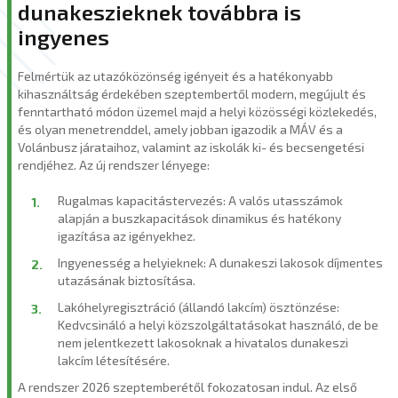
dunakeszieknek továbbra is
ingyenes
Felmértük az utazóközönség igényeit és a hatékonyabb
kihasználtság érdekében szeptembertől modern, megújult és
fenntartható módon üzemel majd a helyi közösségi közlekedés,
és olyan menetrenddel, amely jobban igazodik a MÁV és a
Volánbusz járataihoz, valamint az iskolák ki- és becsengetési
rendjéhez. Az új rendszer lényege:
Rugalmas kapacitástervezés: A valós utasszámok
alapján a buszkapacitások dinamikus és hatékony
igazítása az igényekhez.
Ingyenesség a helyieknek: A dunakeszi lakosok díjmentes
utazásának biztosítása.
Lakóhelyregisztráció (állandó lakcím) ösztönzése:
Kedvcsináló a helyi közszolgáltatásokat használó, de be
nem jelentkezett lakosoknak a hivatalos dunakeszi
lakcím létesítésére.
A rendszer 2026 szeptemberétől fokozatosan indul. Az első