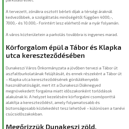
A tervezett, zónákra osztott bérleti díjak a térségi áraknál
kedvezőbbek, a szolgáltatás minőségétől függően 4000,-,
7000,- és 10.000,- Forintért lesz elérhető már a nyár folyamán.
A város közterületein a parkolás továbbra is ingyenes marad.
Körforgalom épül a Tábor és Klapka
utca kereszteződésében
Dunakeszi Város Önkormányzata a jövőben tervezi a Tábor út
aszfaltburkolatának felújítását, és ennek részeként a Tábor út
– Klapka utca kereszteződésének gördülékenyebb
használhatóságát, mert itt a Dunakeszi Diáknegyed
megnövekedett forgalma miatt időszakonként torlódások
alakulnak ki. A helyzet kezelésére körforgalmi csomóponttá
alakítja a kereszteződést, amely folyamatosabb és
biztonságosabb közlekedést tesz lehetővé – különösen a tanévi
csúcsidőszakokban.
Megőrizzük Dunakeszi zöld,