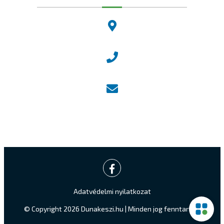
2120 Dunakeszi, Fő út 25.
Központi ügyfélvonal:
+36 27 542 800
Központi email:
ugyfelszolgalat@dunakeszi.hu
Jegyző email:
jegyzo@dunakeszi.hu
Adatvédelmi nyilatkozat
© Copyright 2026 Dunakeszi.hu | Minden jog fenntartva.