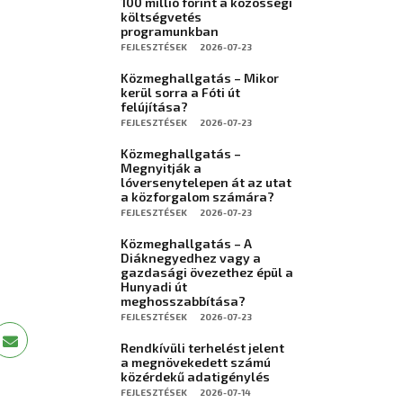
100 millió forint a közösségi
költségvetés
programunkban
FEJLESZTÉSEK
2026-07-23
Közmeghallgatás – Mikor
kerül sorra a Fóti út
felújítása?
FEJLESZTÉSEK
2026-07-23
Közmeghallgatás –
Megnyitják a
lóversenytelepen át az utat
a közforgalom számára?
FEJLESZTÉSEK
2026-07-23
Közmeghallgatás – A
Diáknegyedhez vagy a
gazdasági övezethez épül a
Hunyadi út
meghosszabbítása?
FEJLESZTÉSEK
2026-07-23
Rendkívüli terhelést jelent
a megnövekedett számú
közérdekű adatigénylés
FEJLESZTÉSEK
2026-07-14