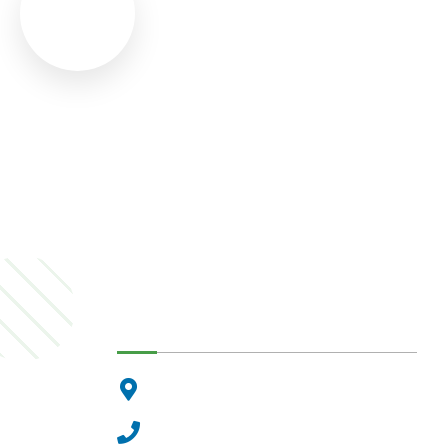
Dunakeszi Polgármesteri Hiva
2120 Dunakeszi, Fő út 25.
Központi ügyfélvonal:
+36 27 542 800