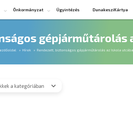
Önkormányzat
Ügyintézés
DunakesziKártya
onságos gépjárműtárolás a
ezdőoldal
Hírek
Rendezett, biztonságos gépjárműtárolás az Iskola utcáb
ikkek a kategóriában