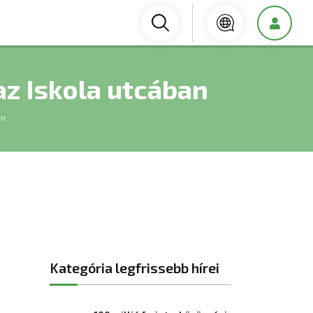
z Iskola utcában
an
Kategória legfrissebb hírei