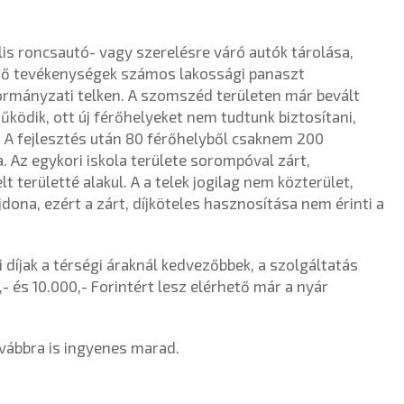
ális roncsautó- vagy szerelésre váró autók tárolása,
tő tevékenységek számos lakossági panaszt
ormányzati telken. A szomszéd területen már bevált
űködik, ott új férőhelyeket nem tudtunk biztosítani,
. A fejlesztés után 80 férőhelyből csaknem 200
. Az egykori iskola területe sorompóval zárt,
t területté alakul. A a telek jogilag nem közterület,
ona, ezért a zárt, díjköteles hasznosítása nem érinti a
i díjak a térségi áraknál kedvezőbbek, a szolgáltatás
 és 10.000,- Forintért lesz elérhető már a nyár
ovábbra is ingyenes marad.