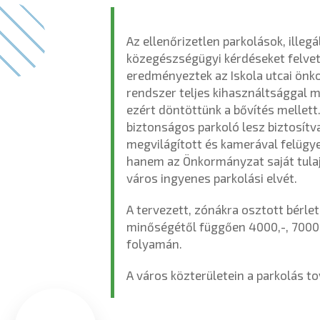
Az ellenőrizetlen parkolások, illeg
közegészségügyi kérdéseket felve
eredményeztek az Iskola utcai önk
rendszer teljes kihasználtsággal m
ezért döntöttünk a bővítés mellett
biztonságos parkoló lesz biztosítva
megvilágított és kamerával felügyel
hanem az Önkormányzat saját tulajd
város ingyenes parkolási elvét.
A tervezett, zónákra osztott bérlet
minőségétől függően 4000,-, 7000,-
folyamán.
A város közterületein a parkolás t