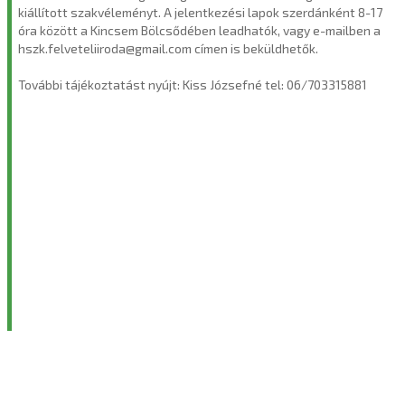
kiállított szakvéleményt. A jelentkezési lapok szerdánként 8-17
óra között a Kincsem Bölcsődében leadhatók, vagy e-mailben a
hszk.felveteliiroda@gmail.com címen is beküldhetők.
További tájékoztatást nyújt: Kiss Józsefné tel: 06/703315881