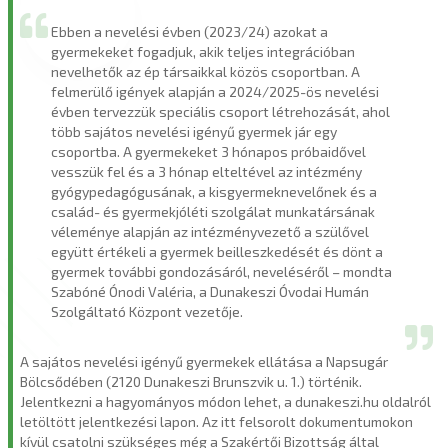
Ebben a nevelési évben (2023/24) azokat a
gyermekeket fogadjuk, akik teljes integrációban
nevelhetők az ép társaikkal közös csoportban. A
felmerülő igények alapján a 2024/2025-ös nevelési
évben tervezzük speciális csoport létrehozását, ahol
több sajátos nevelési igényű gyermek jár egy
csoportba. A gyermekeket 3 hónapos próbaidővel
vesszük fel és a 3 hónap elteltével az intézmény
gyógypedagógusának, a kisgyermeknevelőnek és a
család- és gyermekjóléti szolgálat munkatársának
véleménye alapján az intézményvezető a szülővel
együtt értékeli a gyermek beilleszkedését és dönt a
gyermek további gondozásáról, neveléséről – mondta
Szabóné Ónodi Valéria, a Dunakeszi Óvodai Humán
Szolgáltató Központ vezetője.
A sajátos nevelési igényű gyermekek ellátása a Napsugár
Bölcsődében (2120 Dunakeszi Brunszvik u. 1.) történik.
Jelentkezni a hagyományos módon lehet, a dunakeszi.hu oldalról
letöltött jelentkezési lapon. Az itt felsorolt dokumentumokon
kívül csatolni szükséges még a Szakértői Bizottság által