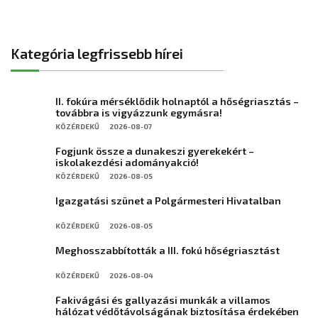
Kategória legfrissebb hírei
II. fokúra mérséklődik holnaptól a hőségriasztás –
továbbra is vigyázzunk egymásra!
KÖZÉRDEKŰ
2026-08-07
Fogjunk össze a dunakeszi gyerekekért –
iskolakezdési adományakció!
KÖZÉRDEKŰ
2026-08-05
Igazgatási szünet a Polgármesteri Hivatalban
KÖZÉRDEKŰ
2026-08-05
Meghosszabbították a III. fokú hőségriasztást
KÖZÉRDEKŰ
2026-08-04
Fakivágási és gallyazási munkák a villamos
hálózat védőtávolságának biztosítása érdekében