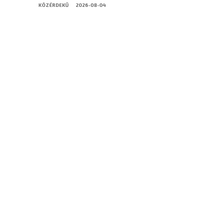
KÖZÉRDEKŰ
2026-08-04
Dunakeszi Polgármesteri Hivatal