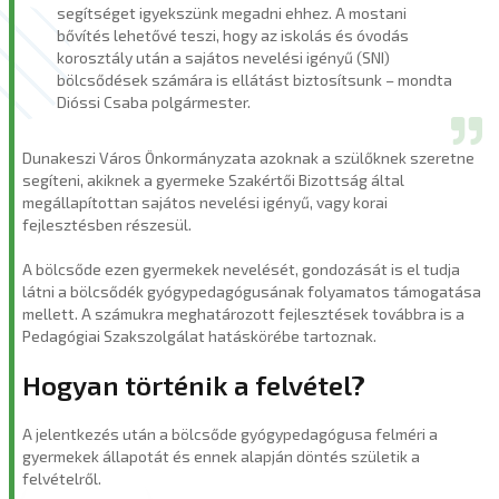
segítséget igyekszünk megadni ehhez. A mostani
bővítés lehetővé teszi, hogy az iskolás és óvodás
korosztály után a sajátos nevelési igényű (SNI)
bölcsődések számára is ellátást biztosítsunk – mondta
Dióssi Csaba polgármester.
Dunakeszi Város Önkormányzata azoknak a szülőknek szeretne
segíteni, akiknek a gyermeke Szakértői Bizottság által
megállapítottan sajátos nevelési igényű, vagy korai
fejlesztésben részesül.
A bölcsőde ezen gyermekek nevelését, gondozását is el tudja
látni a bölcsődék gyógypedagógusának folyamatos támogatása
mellett. A számukra meghatározott fejlesztések továbbra is a
Pedagógiai Szakszolgálat hatáskörébe tartoznak.
Hogyan történik a felvétel?
A jelentkezés után a bölcsőde gyógypedagógusa felméri a
gyermekek állapotát és ennek alapján döntés születik a
felvételről.