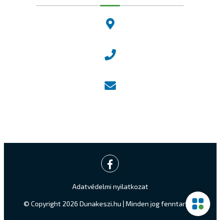
2120 Dunakeszi, Fő út 25.
Központi ügyfélvonal:
+36 27 542 800
Központi email:
ugyfelszolgalat@dunakeszi.hu
Jegyző email:
jegyzo@dunakeszi.hu
Adatvédelmi nyilatkozat
© Copyright 2026 Dunakeszi.hu | Minden jog fenntartva.