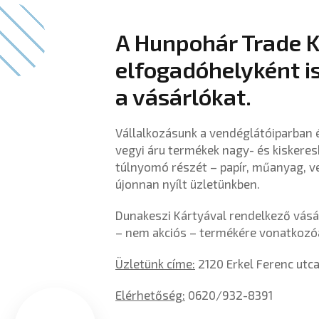
A Hunpohár Trade K
elfogadóhelyként is
a vásárlókat.
Vállalkozásunk a vendéglátóiparban 
vegyi áru termékek nagy- és kiskeres
túlnyomó részét – papír, műanyag, ve
újonnan nyílt üzletünkben.
Dunakeszi Kártyával rendelkező vás
– nem akciós – termékére vonatkozó
Üzletünk címe:
2120 Erkel Ferenc utca
Elérhetőség:
0620/932-8391