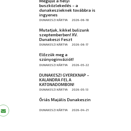
Megújul a helyi
buszközlekedés – a
dunakeszieknek továbbra is
ingyenes
DUNAKESZI KÁRTYA
2026-06-18
Mutatjuk, kikkel bulizunk
szeptemberben! XV.
Dunakeszi Feszt
DUNAKESZI KÁRTYA
2026-06-17
Előzzük meg a
szúnyoginváziót!
DUNAKESZI KÁRTYA
2026-05-22
DUNAKESZI GYEREKNAP –
KALANDRA FEL A
KATONADOMBON!
DUNAKESZI KÁRTYA
2026-05-13
Óriás Majális Dunakeszin
DUNAKESZI KÁRTYA
2026-04-21