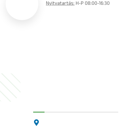
Nyitvatartás:
H-P 08:00-16:30
Dunakeszi Polgármesteri Hiva
2120 Dunakeszi, Fő út 25.