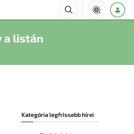
 a listán
Kategória legfrissebb hírei