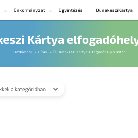
Önkormányzat
Ügyintézés
DunakesziKártya
eszi Kártya elfogadóhely
Kezdőoldal
Hírek
Új Dunakeszi Kártya elfogadóhely a listán
ikkek a kategóriában