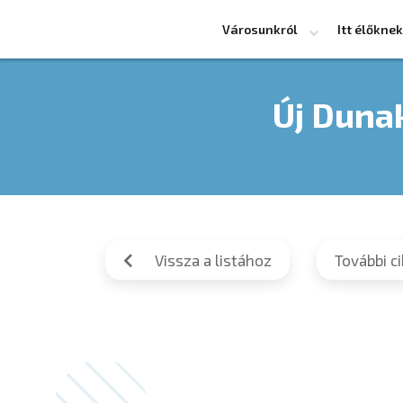
Városunkról
Itt élőknek
Új Dunak
Vissza a listához
További c