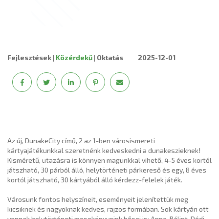
Fejlesztések
|
Közérdekű
|
Oktatás
2025-12-01
Az új, DunakeCity című, 2 az 1-ben városismereti
kártyajátékunkkal szeretnénk kedveskedni a dunakeszieknek!
Kisméretű, utazásra is könnyen magunkkal vihető, 4-5 éves kortól
játszható, 30 párból álló, helytörténeti párkereső és egy, 8 éves
kortól játszható, 30 kártyából álló kérdezz-felelek játék.
Városunk fontos helyszíneit, eseményeit jelenítettük meg
kicsiknek és nagyoknak kedves, rajzos formában. Sok kártyán ott
vannak helytörténeti mesekönyveink hősei is: Anna, Bálint, Dédi