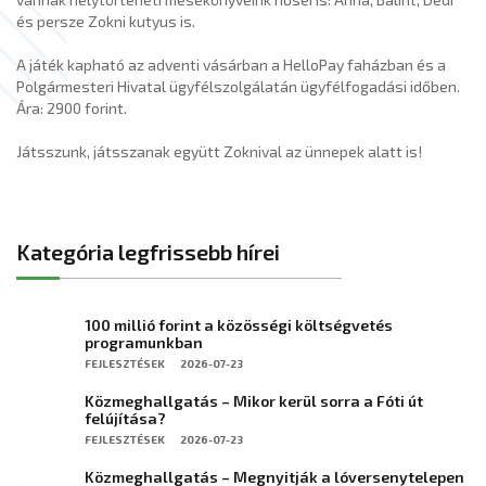
és persze Zokni kutyus is.
A játék kapható az adventi vásárban a HelloPay faházban és a
Polgármesteri Hivatal ügyfélszolgálatán ügyfélfogadási időben.
Ára: 2900 forint.
Játsszunk, játsszanak együtt Zoknival az ünnepek alatt is!
Kategória legfrissebb hírei
100 millió forint a közösségi költségvetés
programunkban
FEJLESZTÉSEK
2026-07-23
Közmeghallgatás – Mikor kerül sorra a Fóti út
felújítása?
FEJLESZTÉSEK
2026-07-23
Közmeghallgatás – Megnyitják a lóversenytelepen