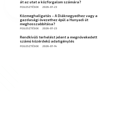
át az utat a közforgalom számára?
FEJLESZTÉSEK
2026-07-23
Közmeghallgatás – A Diáknegyedhez vagy a
gazdasági övezethez épül a Hunyadi út
meghosszabbítása?
FEJLESZTÉSEK
2026-07-23
Rendkívüli terhelést jelent a megnövekedett
számú közérdekű adatigénylés
FEJLESZTÉSEK
2026-07-14