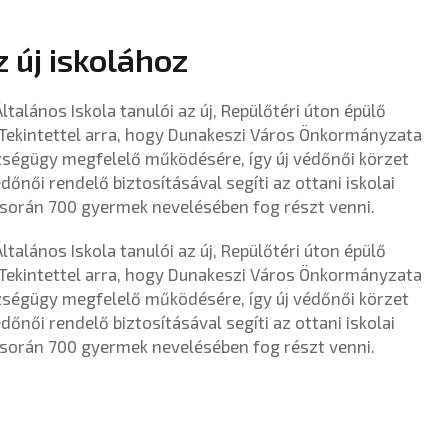
z új iskolához
talános Iskola tanulói az új, Repülőtéri úton épülő
. Tekintettel arra, hogy Dunakeszi Város Önkormányzata
szségügy megfelelő működésére, így új védőnői körzet
édőnői rendelő biztosításával segíti az ottani iskolai
során 700 gyermek nevelésében fog részt venni.
talános Iskola tanulói az új, Repülőtéri úton épülő
. Tekintettel arra, hogy Dunakeszi Város Önkormányzata
szségügy megfelelő működésére, így új védőnői körzet
édőnői rendelő biztosításával segíti az ottani iskolai
során 700 gyermek nevelésében fog részt venni.