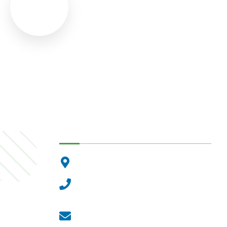
Dunakeszi Polgármesteri Hiva
2120 Dunakeszi, Fő út 25.
Központi ügyfélvonal:
+36 27 542 800
Központi email:
ugyfelszolgalat@dunakeszi.hu