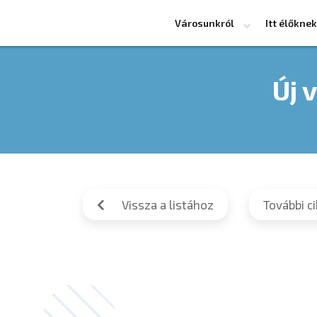
Városunkról
Itt élőknek
Új 
Vissza a listához
További c