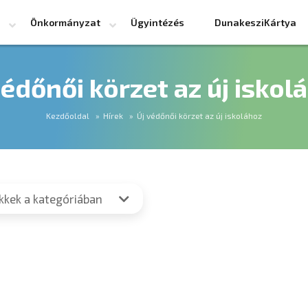
Önkormányzat
Ügyintézés
DunakesziKártya
védőnői körzet az új iskol
Kezdőoldal
Hírek
Új védőnői körzet az új iskolához
ikkek a kategóriában