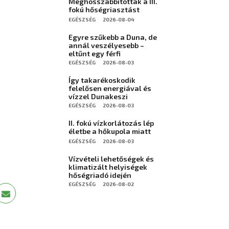
Meghosszabbították a III.
fokú hőségriasztást
EGÉSZSÉG
2026-08-04
Egyre szűkebb a Duna, de
annál veszélyesebb –
eltűnt egy férfi
EGÉSZSÉG
2026-08-03
Így takarékoskodik
felelősen energiával és
vízzel Dunakeszi
EGÉSZSÉG
2026-08-03
II. fokú vízkorlátozás lép
életbe a hőkupola miatt
EGÉSZSÉG
2026-08-03
Vízvételi lehetőségek és
klimatizált helyiségek
hőségriadó idején
EGÉSZSÉG
2026-08-02