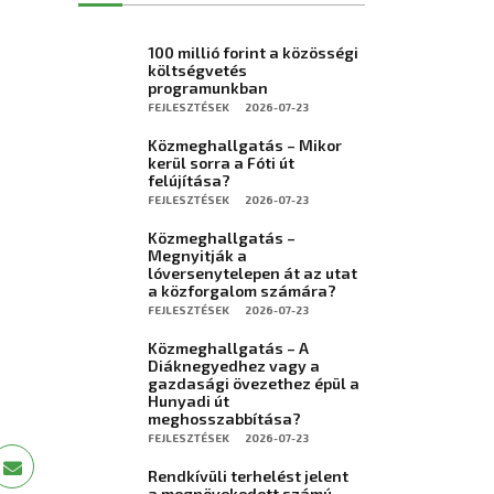
100 millió forint a közösségi
költségvetés
programunkban
FEJLESZTÉSEK
2026-07-23
Közmeghallgatás – Mikor
kerül sorra a Fóti út
felújítása?
FEJLESZTÉSEK
2026-07-23
Közmeghallgatás –
Megnyitják a
lóversenytelepen át az utat
a közforgalom számára?
FEJLESZTÉSEK
2026-07-23
Közmeghallgatás – A
Diáknegyedhez vagy a
gazdasági övezethez épül a
Hunyadi út
meghosszabbítása?
FEJLESZTÉSEK
2026-07-23
Rendkívüli terhelést jelent
a megnövekedett számú