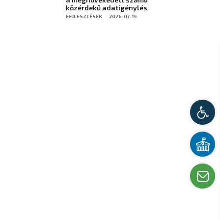
közérdekű adatigénylés
FEJLESZTÉSEK
2026-07-14
Kis
Üg
Írj