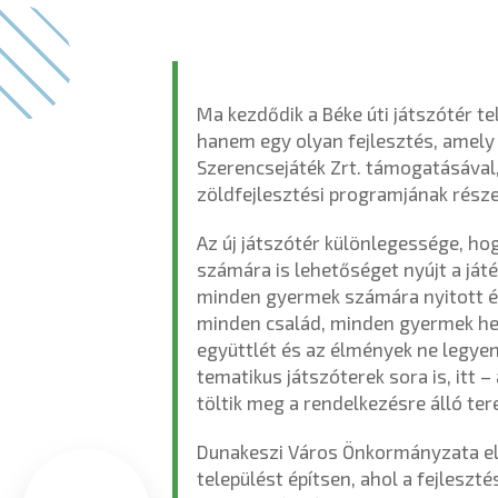
Ma kezdődik a Béke úti játszótér te
hanem egy olyan fejlesztés, amely 
Szerencsejáték Zrt. támogatásával
zöldfejlesztési programjának rész
Az új játszótér különlegessége, ho
számára is lehetőséget nyújt a játé
minden gyermek számára nyitott é
minden család, minden gyermek hely
együttlét és az élmények ne legyen
tematikus játszóterek sora is, itt
töltik meg a rendelkezésre álló tere
Dunakeszi Város Önkormányzata elt
települést építsen, ahol a fejleszt