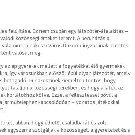
ljes felújítása. Ez nem csupán egy játszótér-átalakítás –
valódi közösségi értéket teremt. A beruházás a
, valamint Dunakeszi Város Önkormányzatának jelentős
eként valósul meg.
gy az ép gyerekek mellett a fogyatékkal élő gyermekek
kra, így városunkban először épül olyan játszótér, amely
s befogadó. Dunakeszinek kiemelten fontos, hogy
et találjon a közösségi terekben, és hogy a játék, az
ek korlátokhoz kötve. Ezzel a fejlesztéssel bővül a
 – a járműtelephez kapcsolódóan – vonatos játékokkal
t.
ökélt abban, hogy élhető, családbarát és zöld
ések egyszerre szolgálják a közösséget, a gyerekeket és a