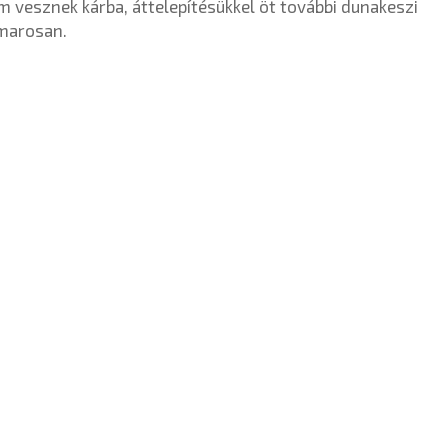
m vesznek kárba, áttelepítésükkel öt további dunakeszi
amarosan.