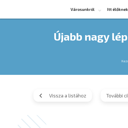
Városunkról
Itt élőknek
Újabb nagy lép
Kez
Vissza a listához
További c