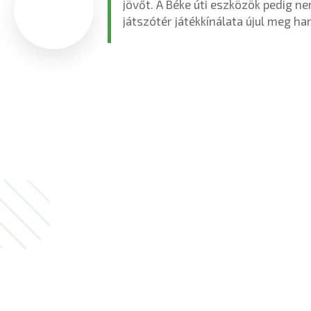
jövőt. A Béke úti eszközök pedig ne
játszótér játékkínálata újul meg h