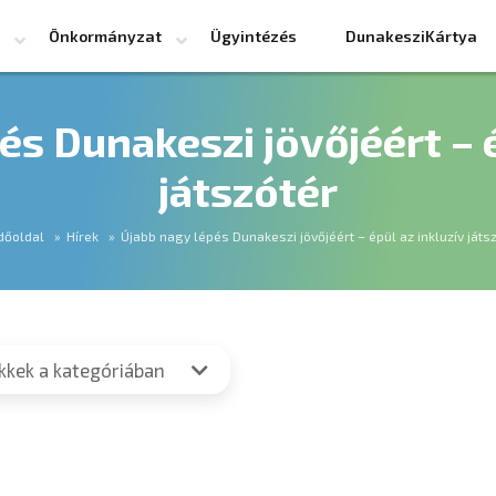
Önkormányzat
Ügyintézés
DunakesziKártya
és Dunakeszi jövőjéért – é
játszótér
dőoldal
Hírek
Újabb nagy lépés Dunakeszi jövőjéért – épül az inkluzív játs
ikkek a kategóriában